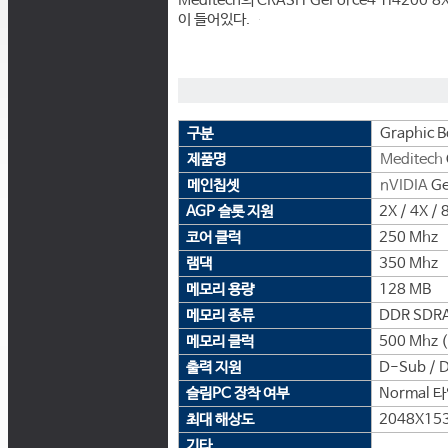
Meditech의 CRASH GeForce4 Ti420
이 들어있다.
구분
Graphic B
제품명
Meditech
메인칩셋
nVIDIA
Ge
AGP 슬롯 지원
2X / 4X / 
코어 클럭
250 Mhz
램댁
350 Mhz
메모리 용량
128 MB
메모리 종류
DDR SDR
메모리 클럭
500 Mhz 
출력 지원
D-Sub / D
슬림PC 장착 여부
Normal 
최대 해상도
2048X15
기타