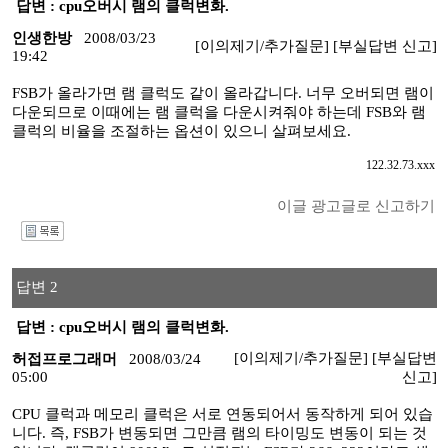
답변 : cpu오버시 램의 클럭변화.
인생한방
2008/03/23
[이의제기/추가질문]
[부실답변 신고]
19:42
FSB가 올라가면 램 클럭도 같이 올라갑니다. 너무 오버되면 램이
다운되므로 이때에는 램 클럭을 다운시켜줘야 하는데 FSB와 램
클럭의 비율을 조절하는 옵션이 있으니 살펴보세요.
122.32.73.xxx
이글 광고글로 신고하기
I
답변 2
답변 : cpu오버시 램의 클럭변화.
[이의제기/추가질문]
[부실답변
허접프로그래머
2008/03/24
05:00
신고]
CPU 클럭과 메모리 클럭은 서로 연동되어서 동작하게 되어 있습
니다. 즉, FSB가 변동되면 그만큼 램의 타이밍도 변동이 되는 것