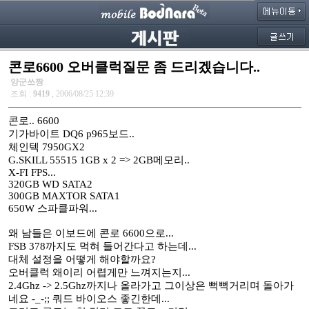
콘로6600 오버클럭질문 좀 드리겠습니다..
양군쓰짱
조회 :
9419
, 2006/08/25 12:39
콘로.. 6600
기가바이트 DQ6 p965보드..
체인텍 7950GX2
G.SKILL 55515 1GB x 2 => 2GB메모리..
X-FI FPS...
320GB WD SATA2
300GB MAXTOR SATA1
650W 스파클파워...
왜 남들은 이보드에 콘로 6600으로...
FSB 378까지도 먹혀 들어간다고 하는데...
대체 설정을 어떻게 해야할까요?
오버클럭 왜이리 어렵게만 느껴지는지...
2.4Ghz -> 2.5Ghz까지나 올라가고 그이상은 뻑뻑거리며 돌아가
네요 -_-;; 쿼드 바이오스 좋긴한데...