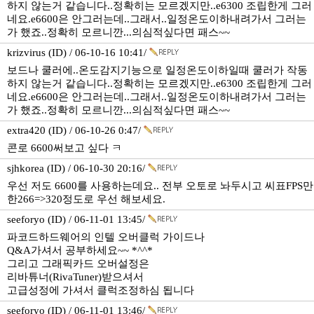
하지 않는거 같습니다..정확히는 모르겠지만..e6300 조립한게 그러
네요.e6600은 안그러는데..그래서..일정온도이하내려가서 그러는
가 했죠..정확히 모르니깐...의심적싶다면 패스~~
krizvirus (ID) / 06-10-16 10:41/
보드나 쿨러에..온도감지기능으로 일정온도이하일때 쿨러가 작동
하지 않는거 같습니다..정확히는 모르겠지만..e6300 조립한게 그러
네요.e6600은 안그러는데..그래서..일정온도이하내려가서 그러는
가 했죠..정확히 모르니깐...의심적싶다면 패스~~
extra420 (ID) / 06-10-26 0:47/
콘로 6600써보고 싶다 ㅋ
sjhkorea (ID) / 06-10-30 20:16/
우선 저도 6600를 사용하는데요.. 전부 오토로 놔두시고 씨표FPS만
한266=>320정도로 우선 해보세요.
seeforyo (ID) / 06-11-01 13:45/
파코드하드웨어의 인텔 오버클럭 가이드나
Q&A가셔서 공부하세요~~ *^^*
그리고 그래픽카드 오버설정은
리바튜너(RivaTuner)받으셔서
고급성정에 가셔서 클럭조정하심 됩니다
seeforyo (ID) / 06-11-01 13:46/