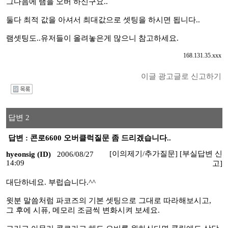
그다음에 램을 오버 하신구요..
둘다 최적 값을 아셔서 최대값으로 셋팅을 하시면 됩니다..
램셋팅도..유저들이 올려놓은게 많으니 참고하세요.
168.131.35.xxx
이글 광고글로 신고하기
I
답변 2
답변 : 콘로6600 오버클럭질문 좀 드리겠습니다..
[이의제기/추가질문]
[부실답변 신
hyeonsig (ID)
2006/08/27
14:09
고]
대단하네요. 부럽습니다.^^
윗분 말씀처럼 파코즈의 기본 셋팅으로 그대로 따라해보시고,
그 후에 시퓨, 메모리 조금씩 변화시켜 보세요.