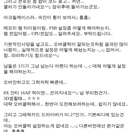
그리고 콘로는 첨 컴터 코드 꽂고... 켜면...
쿨러가 안돌아가네요^^;; 잠쉬후에 돌아가는군요..
아크릴케이스라.. 속안이 훤이 보여서;; 흠흠;;
메모리 램 타이핑이랑.. FSB 설정좀 어떻게 해야하는지..
램 전압이랑... CPU전압도... 알려주세요.. 부탁드립니다..
기본적인사양을 넣고도... 오버클럭이 잘되는것처럼 결과만 많이
나왔지... 실제적으로 설정은 어떻게 해놨는지는 -_-;; 없어서..
참.. 따라하기도 힘드네요^^;;
남들은 3기가 그냥 넘는다 어쩐다 하는데 -_-;; 데체 어떻게 설정
을 해야하는지...
오버안하고도 그럭저럭 빠른데...
8X 안티 16AF 먹이면... 끈어지네요^^;; 넘 무리한건가..
3D겜할때... ㅎㅎㅎ
대략 오버클럭해서... 한번더 도전해보려하는데.. 쉽지가 않네요..
그리고 그래픽카드 드라이버가 91.27인가.. 기본씨디에 있는건
데..
야는 오버클럭 설정하는게 없네요 -_-;; 다른버전에선 본거같은
데.. 흠흠흠...