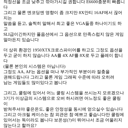
적정선을 조금 낮추고 깎아가시길 권합니다 E6600충분히 빠릅니
다
그리고 물론 엔코딩엔 영향이 좀 크지만 8X안티 16AF에서 끊어
지는
말씀을 듣고, 솔찍히 말해서 최고 좋은 VGA들중 하나이기도 하
고
SLI급이긴하지만 풀옵션에서 그 옵션으로 만족스럽지 않은 게임
얼마든지 있습니다
더 상위 환경인 1950XTX크로스파이어를 하고도 그정도 옵션을
두고 굳이 하지 않습니다 AA를 4X AF를 8X로 두고 플레이 합니
다
(물론 본인의 시스템은 아닙니다)
그정도 AA, AF는 옵션을 떠나 부가적인 부분이라 절충을
권해드립니다 그리고 물론 게임 그래픽 수준에 따라 오히려
남는 게임들도 많이있다고 봅니다
그리고, 쿨링에 있어서 어느 쿨링 시스템을 쓰시는지 모르겠으나
3기가 이상급의 시스템으로 오버 하시려면 어느정도 좋은 쿨링
이
받쳐주셔야 좋은온도, 좋은 안정성을 동시에 얻으실수 있습니다
그리고 아크릴 케이스는 참 외관은 참 예쁘고 좋습니다만 쿨링에
있어서는 독이라도 봅니다 보온성(?)이 뛰어나서 조금 어울리지
않는다고 할까요?