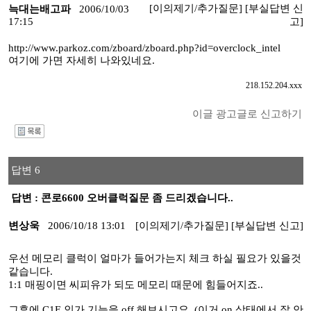
[이의제기/추가질문]
[부실답변 신
늑대는배고파
2006/10/03
17:15
고]
http://www.parkoz.com/zboard/zboard.php?id=overclock_intel
여기에 가면 자세히 나와있네요.
218.152.204.xxx
이글 광고글로 신고하기
I
답변 6
답변 : 콘로6600 오버클럭질문 좀 드리겠습니다..
변상욱
2006/10/18 13:01
[이의제기/추가질문]
[부실답변 신고]
우선 메모리 클럭이 얼마가 들어가는지 체크 하실 필요가 있을것
같습니다.
1:1 매핑이면 씨피유가 되도 메모리 때문에 힘들어지죠..
그후에 C1E 인가 기능을 off 해보시고요..(이거 on 상태에서 잘 안