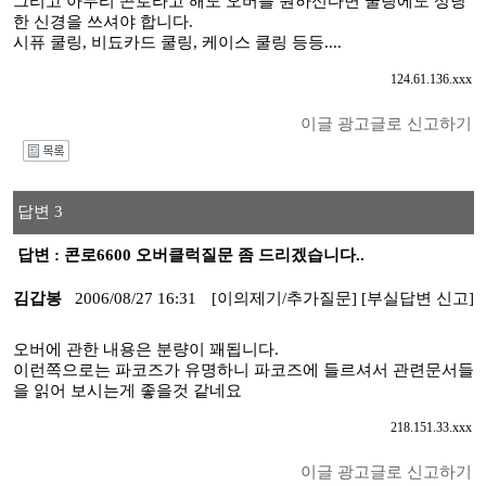
그리고 아무리 콘로라고 해도 오버를 원하신다면 쿨링에도 상당
한 신경을 쓰셔야 합니다.
시퓨 쿨링, 비됴카드 쿨링, 케이스 쿨링 등등....
124.61.136.xxx
이글 광고글로 신고하기
I
답변 3
답변 : 콘로6600 오버클럭질문 좀 드리겠습니다..
김갑봉
2006/08/27 16:31
[이의제기/추가질문]
[부실답변 신고]
오버에 관한 내용은 분량이 꽤됩니다.
이런쪽으로는 파코즈가 유명하니 파코즈에 들르셔서 관련문서들
을 읽어 보시는게 좋을것 같네요
218.151.33.xxx
이글 광고글로 신고하기