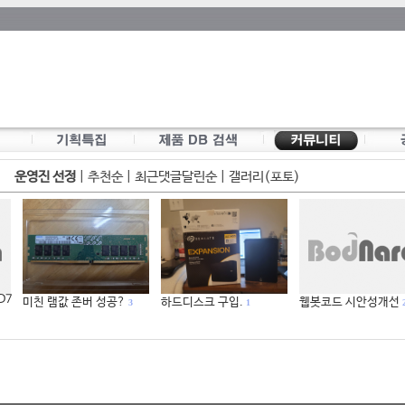
운영진 선정
|
추천순
|
최근댓글달린순
|
갤러리(포토)
 D7
미친 램값 존버 성공?
하드디스크 구입.
웹봇코드 시안성개선
3
1
2