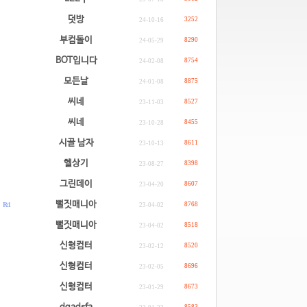
덧방
3252
24-10-16
부컴돌이
8290
24-05-29
BOT입니다
8754
24-02-08
모든날
8875
24-01-08
씨네
8527
23-11-03
씨네
8455
23-10-28
시골 남자
8611
23-10-13
헬상기
8398
23-08-27
그린데이
8607
23-04-20
.
뻘짓매니아
R: 1
8768
23-04-02
.
뻘짓매니아
8518
23-04-02
신형컴터
8520
23-02-12
신형컴터
8696
23-02-05
신형컴터
8673
23-01-29