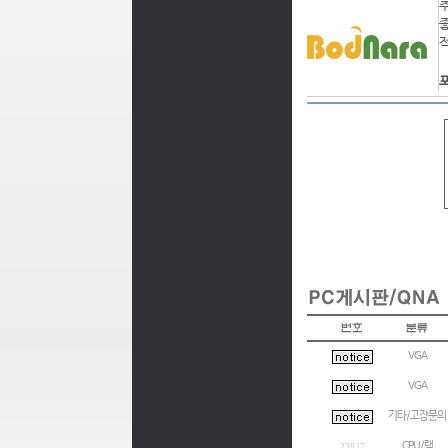
포
VGA
VGA
기타/고장문의
CPU/램
23827