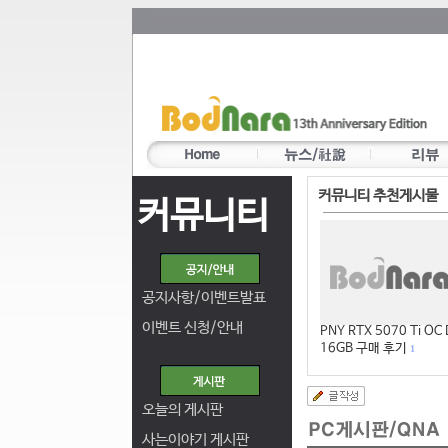
커뮤니티 추천게시물
커뮤니티
공지사항/이벤트발표
이벤트 신청/안내
PNY RTX 5070 Ti OC
16GB 구매 후기
1
오늘의 게시판
사는이야기 게시판