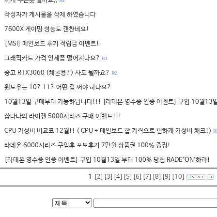
이게 무슨뜻 일까요,,
R: 1
작성자가 게시물을 삭제 하였습니다
7600X 게이밍 성능도 갠찬네요!
[MSI] 메인보드 후기 적립금 이벤트!
그래픽카드 가격 언제쯤 떨어지나요?
R: 1
중고 RTX3060 (채굴용?) 사도 될까요?
R: 2
윈도우는 10? 11? 어떤 걸 써야 하나요?
10월13일 구매부터 가능하답니다!!! [라데온 영수증 인증 이벤트] 구입 10월13일
샵다나와 라이젠 5000시리즈 구매 이벤트!!!
CPU 가성비 비교표 12월!! ( CPU + 메인보드 합 가격으로 편하게 가성비 채크!)
R: 
라데온 6000시리즈 구입후 포토후기 7만원 상품권 100% 증정!
[라데온 영수증 인증 이벤트] 구입 10월13일 부터 100% 당첨 RADE"ON"하라!
1
[2]
[3]
[4]
[5]
[6]
[7]
[8]
[9]
[10]