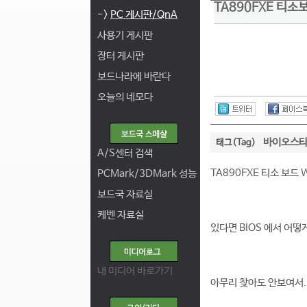
TA890FXE 티소
->
PC 게시판/QnA
사용기 게시판
장터 게시판
보드나라에 바란다
오늘의 네모다
바이오스
태그(Tag)
A/S센터 검색
TA890FXE 티소 보드
PCMark/3DMark 성능
보드국 자료실
케벤 자료실
있다면 BIOS 에서 어떻
내 미디어 바로가기
아무리 찾아도 안보여서..