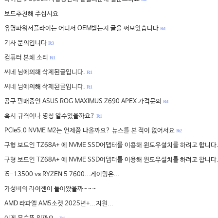
보드추천해 주십시요
유명파워서플라이는 어디서 OEM받는지 글을 써보았습니다
R: 1
기사 문의입니다
R: 3
컴퓨터 본체 소리
R: 1
씨네 님에의해 삭제된글입니다.
R: 1
씨네 님에의해 삭제된글입니다.
R: 1
공구 판매중인 ASUS ROG MAXIMUS Z690 APEX 가격문의
R: 1
혹시 규격이나 명칭 알수있을까요?
R: 1
PCIe5.0 NVME M2는 언제쯤 나올까요? 뉴스를 본 적이 없어서요
R: 2
구형 보드인 TZ68A+ 에 NVME SSD어댑터를 이용해 윈도우설치를 하려고 합니다
구형 보드인 TZ68A+ 에 NVME SSD어댑터를 이용해 윈도우설치를 하려고 합니다
i5-13500 vs RYZEN 5 7600...게이밍은...
가성비의 라이젠이 돌아왔을까~~~
AMD 라파엘 AM5소켓 2025년+...지원...