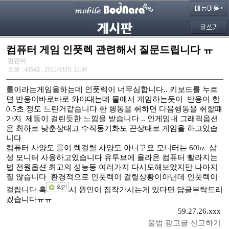
컴퓨터 게임 인풋렉 관련해서 질문드립니다 ㅠ
컴린이
조회 :
43542
, 2022/03/01 12:40
롤이라는게임을하는데 인풋렉이 너무심합니다.. 키보드를 누르
면 반응이바로바로 와야대는데 물에서 게임하는듯이 반응이 한
0.5초 정도 느린거같습니다 한 행동을 취하면 다음행동을 취할떄
가지 제동이 걸린듯한 느낌을 받습니다 .. 인게임내 그래픽옵션
은 최하로 낮춘상태고 수직동기화도 끈상태로 게임을 하고있습
니다
컴퓨터 사양도 롤이 렉걸릴 사양도 아니구요 모니터는 60hz 삼
성 모니터 사용하고있습니다 유투브에 올라온 컴퓨터 빨라지는
법 전원옵션 최고의 성능등 여러가지 다시도해보았지만 나아지
질 않습니다 환경적으로 인풋렉이 걸릴상황이아닌데 인풋렉이
걸립니다 혹
시 원인이 짐작가시는게 있다면 답글부탁드리
겠습니다ㅠㅠ
59.27.26.xxx
불법 광고글 신고하기