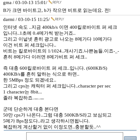
gma / 03-10-13 15:01/
B가 크면 바이트고, b가 작으면 비트로 읽는데요. 전!
darmi / 03-10-15 11:25/
인터넷 속도 ..지금 400kb/s 이면 400킬로바이트 퍼 세크
입니다..1초에 0.4메가씩 받는거죠..
그리고 이넡넷 흔히 광고로 나오는 8메가다 10메가다
이건 비트 퍼 세크입니다..
비트는 킬로바이트의 1/1024..개사기죠.나쁜놈들.이죠-_-
흔히 8메가다 이러면 8메가비트 퍼 세크..
즉 대충 600킬로바이트 퍼 세크..입니다. (600KB/S)
400KB/s를 흔히 말하는 식으로 하면..
한 5MBps 정도 되겠네요..
그리고 cps는 캐릭터 퍼 세크입니다..character per sec
1 character는 8bit...
졸라 복잡하죠.ㅡ.ㅡ
군데 단순하게 대충 본다면
50만 cps가 나온다..그럼 대충 500KB/S라고 보심되고
5메가 Bps정도다..라고 생각하시면됩니다.
복잡하게 계산할거 없이 이정도면..충분할듯..^^