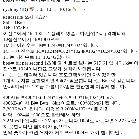
bps가 단위가 된이유에 대해서는 저도 잘...^^
cyclony (ID)
/ 03-10-13 10:16/
kt adsl lite 쓰시나요??
8bit= 1Byte
1kb=1024bit
이진수에서 1k=1024로 정해져 있습니다.단위가..규격에의해
10십진수에서 1k=1000으로
1M 는 이진수로 1M=1024k=1024*1024입니다.
1G 는 이진수로 1G=1024M=1024*1024k=1024*1024*1024입니다
1T 는 이진수로 1T=1024G입니다.
bps는 bit per second 1초에 몇 비트를 보내는 거인가 입니다. k는 이
진수로 1024이니깐요 그렇게 생각하시면됩니다.
cps는 c는 캐릭터 있습니다.프로그램하시면 아시겠지만.
1개의 문자를 표현할려면 8bit가 필요합니다.c는 Byte랑 같습니다
만..의미적으로 조금 다릅니다.암튼 환산할때 이렇게 합니다.
400KB/s = 400*1k(1024)*Byte/s = 400*1k(1024)*8bit/s
400KB/s에서 B는 Byte= 8bit 이므로..400*8Kb/s가 됩니다.
3,200Kb/s가 됩니다. 이것을 3,200kb/1024*s 로 하면
대략..1024를 1000으로 환산해서 하면
3.2Mb/s가 됩니다. 3.2Mbps가 됩니다.1024로 나눈다면 3.2가 나오
지 못합니다만 별차이가 없으므로..
만약 숫자가 크면 오차가 커지므로 1024로 해야 합니다만..