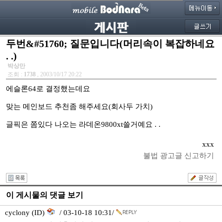
두번&#51760; 질문입니다(머리속이 복잡하네요
. .)
박상만
조회 :
1738
, 2003/10/17 20:22
에슬론64로 결정했는데요
맞는 메인보드 추천좀 해주세요(회사두 가치)
글픽은 쫌있다 나오는 라데온9800xt쓸거예요 . .
xxx
불법 광고글 신고하기
이 게시물의 댓글 보기
cyclony (ID)
/ 03-10-18 10:31/