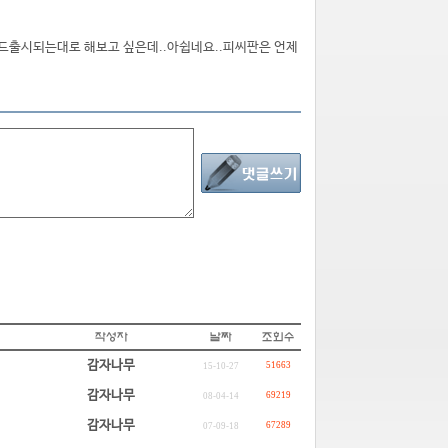
운드출시되는대로 해보고 싶은데..아쉽네요..피씨판은 언제
감자나무
51663
15-10-27
감자나무
69219
08-04-14
감자나무
67289
07-09-18