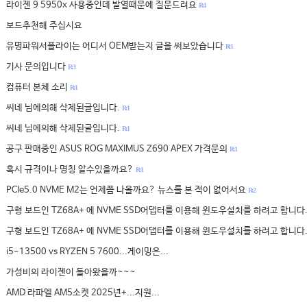
라이젠 9 5950x 사용중인데 발열때문에 질문드려요
R: 1
보드추천해 주십시요
유명파워서플라이는 어디서 OEM받는지 글을 써보았습니다
R: 1
기사 문의입니다
R: 3
컴퓨터 본체 소리
R: 1
씨네 님에의해 삭제된글입니다.
R: 1
씨네 님에의해 삭제된글입니다.
R: 1
공구 판매중인 ASUS ROG MAXIMUS Z690 APEX 가격문의
R: 1
혹시 규격이나 명칭 알수있을까요?
R: 1
PCIe5.0 NVME M2는 언제쯤 나올까요? 뉴스를 본 적이 없어서요
R: 2
구형 보드인 TZ68A+ 에 NVME SSD어댑터를 이용해 윈도우설치를 하려고 합니다
구형 보드인 TZ68A+ 에 NVME SSD어댑터를 이용해 윈도우설치를 하려고 합니다
i5-13500 vs RYZEN 5 7600...게이밍은...
가성비의 라이젠이 돌아왔을까~~~
AMD 라파엘 AM5소켓 2025년+...지원...