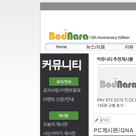
커뮤니티 추천게시물
커뮤니티
공지사항/이벤트발표
이벤트 신청/안내
PNY RTX 5070 Ti OC
16GB 구매 후기
1
오늘의 게시판
사는이야기 게시판