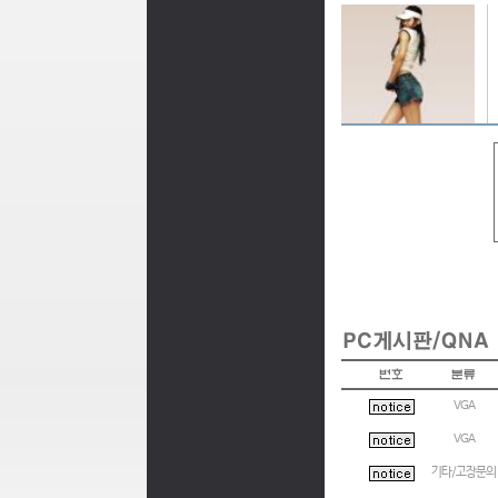
VGA
VGA
기타/고장문의