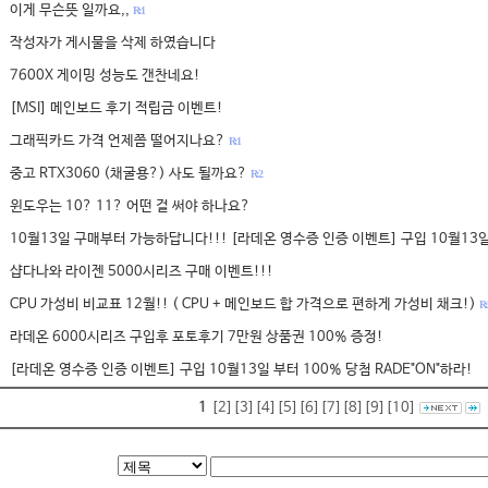
이게 무슨뜻 일까요,,
R: 1
작성자가 게시물을 삭제 하였습니다
7600X 게이밍 성능도 갠찬네요!
[MSI] 메인보드 후기 적립금 이벤트!
그래픽카드 가격 언제쯤 떨어지나요?
R: 1
중고 RTX3060 (채굴용?) 사도 될까요?
R: 2
윈도우는 10? 11? 어떤 걸 써야 하나요?
10월13일 구매부터 가능하답니다!!! [라데온 영수증 인증 이벤트] 구입 10월13일
샵다나와 라이젠 5000시리즈 구매 이벤트!!!
CPU 가성비 비교표 12월!! ( CPU + 메인보드 합 가격으로 편하게 가성비 채크!)
R: 
라데온 6000시리즈 구입후 포토후기 7만원 상품권 100% 증정!
[라데온 영수증 인증 이벤트] 구입 10월13일 부터 100% 당첨 RADE"ON"하라!
1
[2]
[3]
[4]
[5]
[6]
[7]
[8]
[9]
[10]