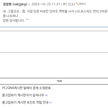
정창환 (cabjjang)
/ 2003-10-25 11:37 /
IP
/
신고
/
네..그렇군요...쩝..지금 당장 비보만 있어두 엑박을 사서 니드포스피드 언더그라
쯤 나오려나...
답변 감사합니다..^^
PC/QNA게시판 딜레이 문제 수정완료
묻고답하기 게시판지기 감자나무
R: 8
묻고답하기 게시판 포인트 적립 안내
R: 1