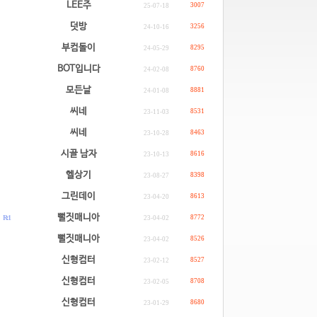
LEE주
3007
25-07-18
덧방
3256
24-10-16
부컴돌이
8295
24-05-29
BOT입니다
8760
24-02-08
모든날
8881
24-01-08
씨네
8531
23-11-03
씨네
8463
23-10-28
시골 남자
8616
23-10-13
헬상기
8398
23-08-27
그린데이
8613
23-04-20
.
뻘짓매니아
R: 1
8772
23-04-02
.
뻘짓매니아
8526
23-04-02
신형컴터
8527
23-02-12
신형컴터
8708
23-02-05
신형컴터
8680
23-01-29