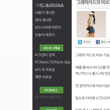
그래픽카드의 비보
->
PC 게시판/QnA
사용기 게시판
장터 게시판
보드나라에 바란다
오늘의 네모다
A/S센터 검색
그래픽 카드로 비보 기능
PCMark/3DMark 성능
예를 들어서 비디오를 연
보드국 자료실
엑스박스나 플스2와 연결
케벤 자료실
전 글픽카드에 비보기능이 
내 미디어 바로가기
앞으로 티비랑 LCD(