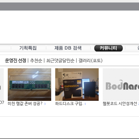
운영진 선정
|
추천순
|
최근댓글달린순
|
갤러리(포토)
 D7
미친 램값 존버 성공?
하드디스크 구입.
웹봇코드 시안성개선
3
1
2