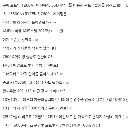
구형 보드인 TZ68A+ 에 NVME SSD어댑터를 이용해 윈도우설치를 하려고 합니다
i5-13500 vs RYZEN 5 7600...게이밍은...
가성비의 라이젠이 돌아왔을까~~~
AMD 라파엘 AM5소켓 2025년+...지원...
이게 무슨뜻 일까요,,
R: 1
작성자가 게시물을 삭제 하였습니다
7600X 게이밍 성능도 갠찬네요!
[MSI] 메인보드 후기 적립금 이벤트!
그래픽카드 가격 언제쯤 떨어지나요?
R: 1
중고 RTX3060 (채굴용?) 사도 될까요?
R: 2
윈도우는 10? 11? 어떤 걸 써야 하나요?
10월13일 구매부터 가능하답니다!!! [라데온 영수증 인증 이벤트] 구입 10월13일
샵다나와 라이젠 5000시리즈 구매 이벤트!!!
CPU 가성비 비교표 12월!! ( CPU + 메인보드 합 가격으로 편하게 가성비 채크!)
R: 
라데온 6000시리즈 구입후 포토후기 7만원 상품권 100% 증정!