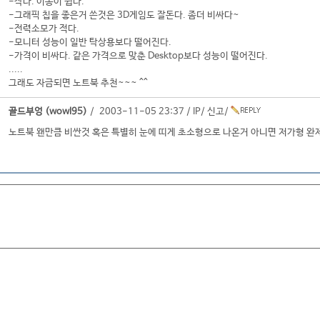
-작다. 이동이 쉽다.
-그래픽 칩을 좋은거 쓴것은 3D게임도 잘돈다. 좀더 비싸다~
-전력소모가 적다.
-모니터 성능이 일반 탁상용보다 떨어진다.
-가격이 비싸다. 같은 가격으로 맞춘 Desktop보다 성능이 떨어진다.
.....
그래도 자금되면 노트북 추천~~~ ^^
골드부엉 (wowl95)
/ 2003-11-05 23:37 /
IP
/
신고
/
노트북 왠만큼 비싼것 혹은 특별히 눈에 띠게 초소형으로 나온거 아니면 저가형 