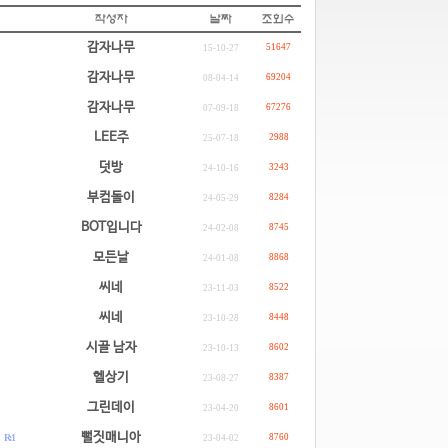
감자나무
51647
15-10-27
감자나무
69204
08-04-14
감자나무
67276
07-09-18
LEE주
2988
25-07-18
덧방
3243
24-10-16
부컴돌이
8284
24-05-29
BOT입니다
8745
24-02-08
모든날
8868
24-01-08
씨네
8522
23-11-03
씨네
8448
23-10-28
시골 남자
8602
23-10-13
헬상기
8387
23-08-27
그린데이
8601
23-04-20
.
뻘짓매니아
R: 1
8760
23-04-02