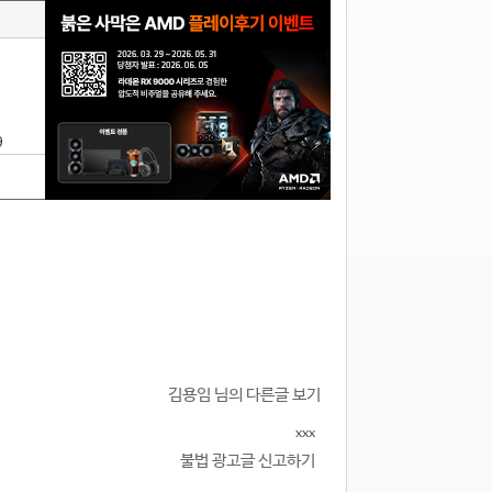
9
김용임 님의 다른글 보기
xxx
불법 광고글 신고하기