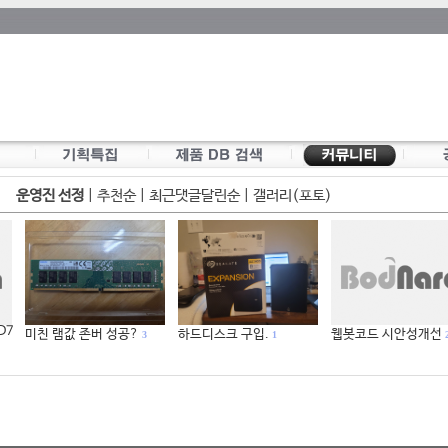
운영진 선정
|
추천순
|
최근댓글달린순
|
갤러리(포토)
 D7
미친 램값 존버 성공?
하드디스크 구입.
웹봇코드 시안성개선
3
1
2