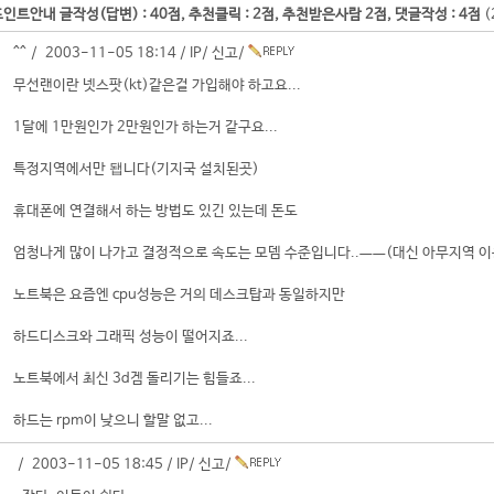
인트안내 글작성(답변) : 40점, 추천클릭 : 2점, 추천받은사람 2점, 댓글작성 : 4점
(
^^ / 2003-11-05 18:14 /
IP
/
신고
/
무선랜이란 넷스팟(kt)같은걸 가입해야 하고요...
1달에 1만원인가 2만원인가 하는거 같구요...
특정지역에서만 됍니다(기지국 설치된곳)
휴대폰에 연결해서 하는 방법도 있긴 있는데 돈도
엄청나게 많이 나가고 결정적으로 속도는 모뎀 수준입니다..ㅡㅡ(대신 아무지역 이
노트북은 요즘엔 cpu성능은 거의 데스크탑과 동일하지만
하드디스크와 그래픽 성능이 떨어지죠...
노트북에서 최신 3d겜 돌리기는 힘들죠...
하드는 rpm이 낮으니 할말 없고...
/ 2003-11-05 18:45 /
IP
/
신고
/