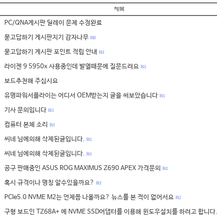
PC/QNA게시판 딜레이 문제 수정완료
묻고답하기 게시판지기 감자나무
R: 8
묻고답하기 게시판 포인트 적립 안내
R: 1
라이젠 9 5950x 사용중인데 발열때문에 질문드려요
R: 1
보드추천해 주십시요
유명파워서플라이는 어디서 OEM받는지 글을 써보았습니다
R: 1
기사 문의입니다
R: 3
컴퓨터 본체 소리
R: 1
씨네 님에의해 삭제된글입니다.
R: 1
씨네 님에의해 삭제된글입니다.
R: 1
공구 판매중인 ASUS ROG MAXIMUS Z690 APEX 가격문의
R: 1
혹시 규격이나 명칭 알수있을까요?
R: 1
PCIe5.0 NVME M2는 언제쯤 나올까요? 뉴스를 본 적이 없어서요
R: 2
구형 보드인 TZ68A+ 에 NVME SSD어댑터를 이용해 윈도우설치를 하려고 합니다