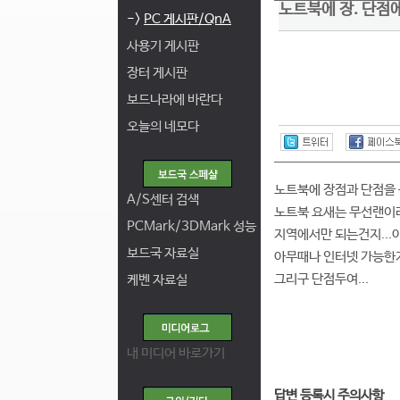
노트북에 장. 단점
->
PC 게시판/QnA
사용기 게시판
장터 게시판
보드나라에 바란다
오늘의 네모다
노트북에 장점과 단점을
A/S센터 검색
노트북 요새는 무선랜이라
PCMark/3DMark 성능
지역에서만 되는건지..
보드국 자료실
아무때나 인터넷 가능한지
그리구 단점두여...
케벤 자료실
내 미디어 바로가기
답변 등록시 주의사항