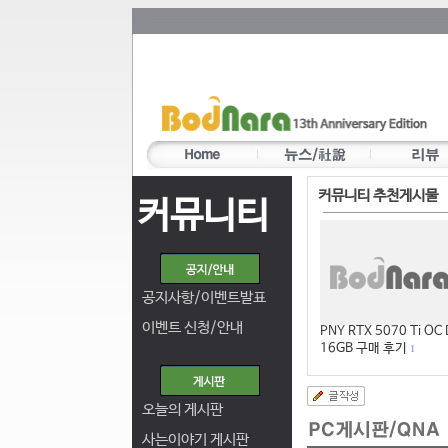
커뮤니티 추천게시물
커뮤니티
공지사항/이벤트발표
이벤트 신청/안내
PNY RTX 5070 Ti OC
16GB 구매 후기
1
오늘의 게시판
사는이야기 게시판