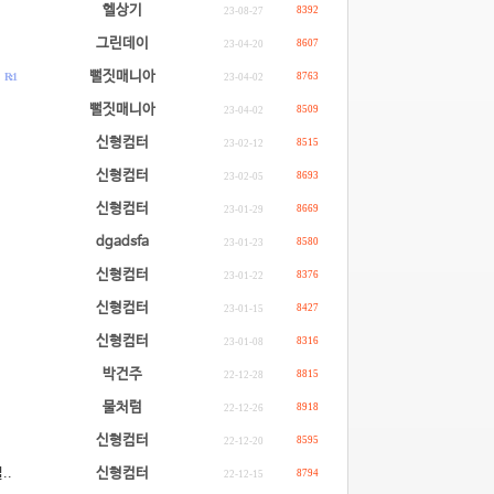
헬상기
8392
23-08-27
그린데이
8607
23-04-20
.
뻘짓매니아
R: 1
8763
23-04-02
.
뻘짓매니아
8509
23-04-02
신형컴터
8515
23-02-12
신형컴터
8693
23-02-05
신형컴터
8669
23-01-29
dgadsfa
8580
23-01-23
신형컴터
8376
23-01-22
신형컴터
8427
23-01-15
신형컴터
8316
23-01-08
박건주
8815
22-12-28
물처럼
8918
22-12-26
신형컴터
8595
22-12-20
..
신형컴터
8794
22-12-15