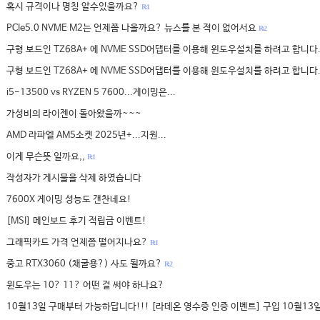
혹시 규격이나 명칭 알수있을까요?
R: 1
PCIe5.0 NVME M2는 언제쯤 나올까요? 뉴스를 본 적이 없어서요
R: 2
구형 보드인 TZ68A+ 에 NVME SSD어댑터를 이용해 윈도우설치를 하려고 합니다
구형 보드인 TZ68A+ 에 NVME SSD어댑터를 이용해 윈도우설치를 하려고 합니다
i5-13500 vs RYZEN 5 7600...게이밍은...
가성비의 라이젠이 돌아왔을까~~~
AMD 라파엘 AM5소켓 2025년+...지원...
이게 무슨뜻 일까요,,
R: 1
작성자가 게시물을 삭제 하였습니다
7600X 게이밍 성능도 갠찬네요!
[MSI] 메인보드 후기 적립금 이벤트!
그래픽카드 가격 언제쯤 떨어지나요?
R: 1
중고 RTX3060 (채굴용?) 사도 될까요?
R: 2
윈도우는 10? 11? 어떤 걸 써야 하나요?
10월13일 구매부터 가능하답니다!!! [라데온 영수증 인증 이벤트] 구입 10월13일