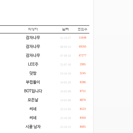
감자나무
51648
15-10-27
감자나무
69205
08-04-14
감자나무
67277
07-09-18
LEE주
2995
25-07-18
덧방
3245
24-10-16
부컴돌이
8286
24-05-29
BOT입니다
8751
24-02-08
모든날
8870
24-01-08
씨네
8523
23-11-03
씨네
8450
23-10-28
시골 남자
8605
23-10-13