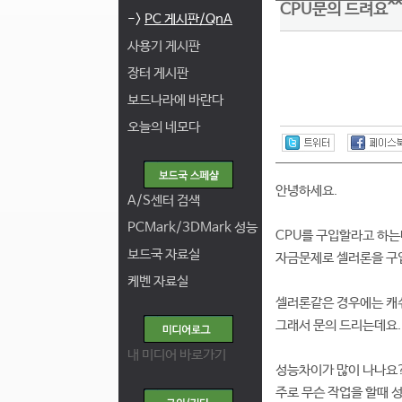
CPU문의 드려요^^
->
PC 게시판/QnA
사용기 게시판
장터 게시판
보드나라에 바란다
오늘의 네모다
안녕하세요.
A/S센터 검색
PCMark/3DMark 성능
CPU를 구입할라고 하는
보드국 자료실
자금문제로 셀러론을 구
케벤 자료실
셀러론같은 경우에는 캐
그래서 문의 드리는데요.
내 미디어 바로가기
성능차이가 많이 나나요
주로 무슨 작업을 할때 