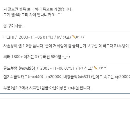
저 같으면 셀쪽 보다 써러 쪽으로 가겠습니다.
그게 펜4와 그리 차이 안나니까요...^^
잘 꾸미시궁...
나그네 / 2003-11-06 01:43 /
IP
/
신고
/
사촌형이 셀 1.8을 씁니다. 근데 저희집에 컴 굴리는거 보구선 더 빠르다고(부팅이 빨리
써러 1800+ 이거든요(구버전 680임 -_-)
골드부엉 (wowl95)
/ 2003-11-06 07:51 /
IP
/
신고
/
셀2.4 글픽카드(mx440), xp2000이 내장글픽(sis631)인데도 속도는 xp200
부분(셀1.7에서 시퓨만)업글 아닌이상은 xp추천 합니다.