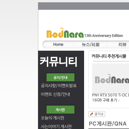
커뮤니티 추천게시물
커뮤니티
공지사항/이벤트발표
이벤트 신청/안내
PNY RTX 5070 Ti OC
16GB 구매 후기
1
오늘의 게시판
사는이야기 게시판