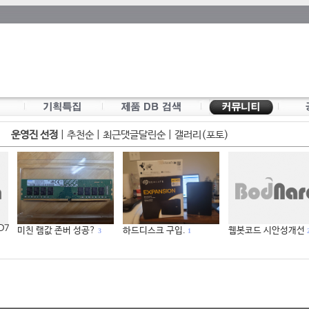
운영진 선정
|
추천순
|
최근댓글달린순
|
갤러리(포토)
 D7
미친 램값 존버 성공?
하드디스크 구입.
웹봇코드 시안성개선
3
1
2