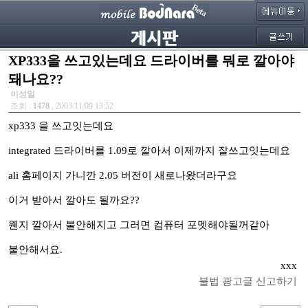
XP333을 쓰고있는데요 드라이버를 뭐로 깔아야
돼나요??
이성일
조회 :
1478
, 2003/11/09 13:52
xp333 을 쓰고잇는데요
integrated 드라이버를 1.09로 깔아서 이제까지 잘쓰고잇는데요
ali 홈페이지 가니깐 2.05 버전이 새로나왔더라구요
이거 받아서 깔아도 될까요??
웬지 깔아서 불안해지고 그러면 컴퓨터 포멧해야될꺼같아
불안해서요.
xxx
불법 광고글 신고하기