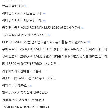
컴퓨터 본체 소리
R: 1
씨네 님에의해 삭제된글입니다.
R: 1
씨네 님에의해 삭제된글입니다.
R: 1
공구 판매중인 ASUS ROG MAXIMUS Z690 APEX 가격문의
R: 1
혹시 규격이나 명칭 알수있을까요?
R: 1
PCIe5.0 NVME M2는 언제쯤 나올까요? 뉴스를 본 적이 없어서요
R: 2
구형 보드인 TZ68A+ 에 NVME SSD어댑터를 이용해 윈도우설치를 하려고 합니다
구형 보드인 TZ68A+ 에 NVME SSD어댑터를 이용해 윈도우설치를 하려고 합니다
i5-13500 vs RYZEN 5 7600...게이밍은...
가성비의 라이젠이 돌아왔을까~~~
AMD 라파엘 AM5소켓 2025년+...지원...
이게 무슨뜻 일까요,,
R: 1
작성자가 게시물을 삭제 하였습니다
7600X 게이밍 성능도 갠찬네요!
[MSI] 메인보드 후기 적립금 이벤트!