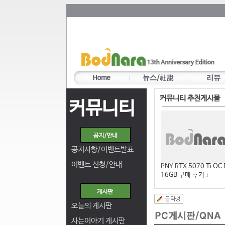
커뮤니티 추천게시물
커뮤니티
공지사항/이벤트발표
이벤트 신청/안내
PNY RTX 5070 Ti OC
16GB 구매 후기
1
오늘의 게시판
사는이야기 게시판