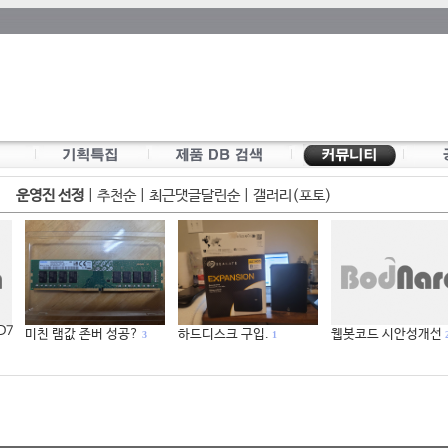
운영진 선정
|
추천순
|
최근댓글달린순
|
갤러리(포토)
 D7
미친 램값 존버 성공?
하드디스크 구입.
웹봇코드 시안성개선
3
1
2