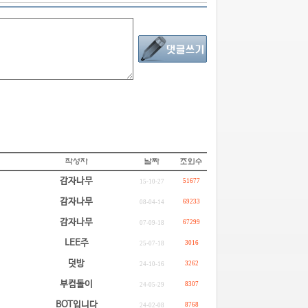
감자나무
51677
15-10-27
감자나무
69233
08-04-14
감자나무
67299
07-09-18
LEE주
3016
25-07-18
덧방
3262
24-10-16
부컴돌이
8307
24-05-29
BOT입니다
8768
24-02-08