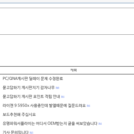
PC/QNA게시판 딜레이 문제 수정완료
묻고답하기 게시판지기 감자나무
R: 8
묻고답하기 게시판 포인트 적립 안내
R: 1
라이젠 9 5950x 사용중인데 발열때문에 질문드려요
R: 1
보드추천해 주십시요
유명파워서플라이는 어디서 OEM받는지 글을 써보았습니다
R: 1
기사 문의입니다
R: 3