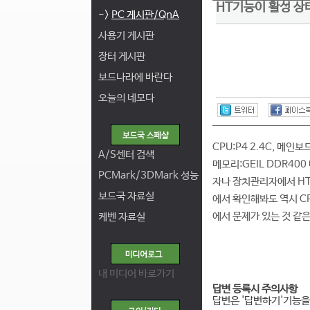
HT기능이 활성 상태에서
->
PC 게시판/QnA
사용기 게시판
장터 게시판
보드나라에 바란다
오늘의 네모다
CPU:P4 2.4C, 메인보드
A/S센터 검색
메모리:GEIL DDR40
PCMark/3DMark 성능
자나 장치관리자에서 HT
보드국 자료실
에서 확인해봐도 역시 CP
에서 문제가 있는 것 같
케벤 자료실
내 미디어 바로가기
답변 등록시 주의사항
답변은 '답변하기'기능을