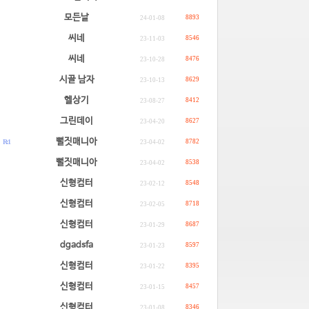
모든날
8893
24-01-08
씨네
8546
23-11-03
씨네
8476
23-10-28
시골 남자
8629
23-10-13
헬상기
8412
23-08-27
그린데이
8627
23-04-20
.
뻘짓매니아
R: 1
8782
23-04-02
.
뻘짓매니아
8538
23-04-02
신형컴터
8548
23-02-12
신형컴터
8718
23-02-05
신형컴터
8687
23-01-29
dgadsfa
8597
23-01-23
신형컴터
8395
23-01-22
신형컴터
8457
23-01-15
신형컴터
8346
23-01-08