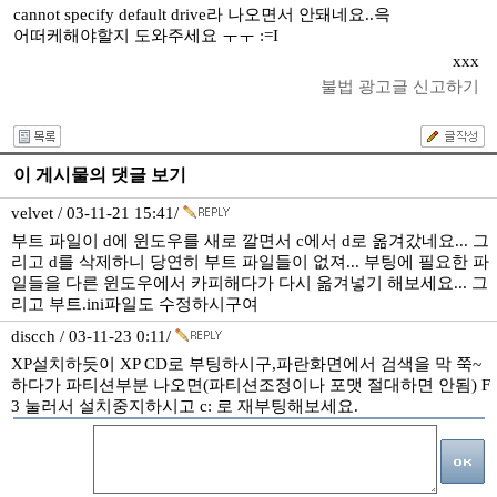
cannot specify default drive라 나오면서 안돼네요..윽
어떠케해야할지 도와주세요 ㅜㅜ :=I
xxx
불법 광고글 신고하기
이 게시물의 댓글 보기
velvet / 03-11-21 15:41/
부트 파일이 d에 윈도우를 새로 깔면서 c에서 d로 옮겨갔네요... 그
리고 d를 삭제하니 당연히 부트 파일들이 없져... 부팅에 필요한 파
일들을 다른 윈도우에서 카피해다가 다시 옮겨넣기 해보세요... 그
리고 부트.ini파일도 수정하시구여
discch / 03-11-23 0:11/
XP설치하듯이 XP CD로 부팅하시구,파란화면에서 검색을 막 쭉~
하다가 파티션부분 나오면(파티션조정이나 포맷 절대하면 안됨) F
3 눌러서 설치중지하시고 c: 로 재부팅해보세요.