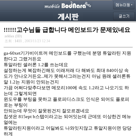
!!!!!!고수님들 급합니다 메인보드가 문제있네요
zeldax (ID)
조회 :
1411
, 2003/11/23 12:34
ga-60xet기가비이트꺼 메인보드를 구했는데 분명 튜알라틴 지원
한다고 그랬거든요
튜알라틴 셀러론 1.2를 쓰는데요
설정하는게 복잡하긴해도 이래저래 다 해봐도 최대 840이상 속
도가 안나오거든요..제가 못해서그러는건지 아님 원래 셀러론튜
알 1.2는 지원이 안되는건지
가끔 어쩌다맞추다보면 메모리100에 속도 1.2라고 나오기도 하
는데 그렇게되면
윈도우를 부팅을 못하고 플로피디스크도 인식은 되어도 플로피
로는 부팅이
안되는데 무엇이 잘못된건지 잘모르겠네요
칩셋은 815ept b스탭이라고는 되어잇는데 근데또 이상한건 메뉴
얼에는
튜알라틴지원이라고 어딜봐도 나와잇지않고 튜알지원이면 당당
하게