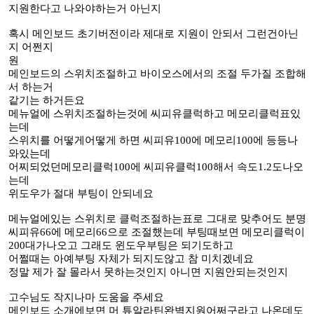
지원한다고 나와야하는거 아닌지
혹시 메인보드 초기버전이라 제대로 지원이 안되서 그런건아닌
지 어쩐지
원
메인보드의 스위치조절하고 바이오스에서의 조절 두가질 조합해
서 하는거
같기는 하거든요
메뉴얼에 스위치조절하는것에 씨피유클럭하고 메모리클럭표있
는데
스위치를 어떻게어떻게 하면 씨피유100에 메모리100에 등등나
와있는데
어찌되었던메모리클럭100에 씨피유클럭100해서 속도1.2도나오
는데
위도우가 절대 부팅이 안되네요
메뉴얼에있는 스위치로 클럭조절하는표로 그대로 맞추어도 분명
씨피유66에 메모리66으로 조절했는데 부팅때보면 메모리클럭이
200대가나오고 그래도 윈도우부팅은 되기도하고
어쩔때는 아예부팅 자체가 되지도않고 참 미치겠네요
정말 제가 잘 몰라서 못하는것인지 아니면 지원안되는것인지
고수님도 작지나마 도움을 주세요
메인보드 소개에보면 머 튜알라틴완벽지원어쩌구라고 나온데도