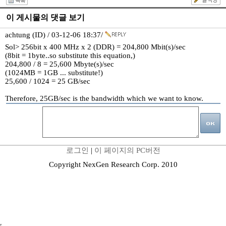
이 게시물의 댓글 보기
achtung (ID) / 03-12-06 18:37/
Sol> 256bit x 400 MHz x 2 (DDR) = 204,800 Mbit(s)/sec
(8bit = 1byte..so substitute this equation,)
204,800 / 8 = 25,600 Mbyte(s)/sec
(1024MB = 1GB ... substitute!)
25,600 / 1024 = 25 GB/sec
Therefore, 25GB/sec is the bandwidth which we want to know.
로그인
|
이 페이지의 PC버전
Copyright NexGen Research Corp. 2010