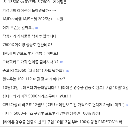
i5-13500 vs RYZEN 5 7600...게이밍은...
가성비의 라이젠이 돌아왔을까~~~
AMD 라파엘 AM5소켓 2025년+...지원...
이게 무슨뜻 일까요,,
R: 1
작성자가 게시물을 삭제 하였습니다
7600X 게이밍 성능도 갠찬네요!
[MSI] 메인보드 후기 적립금 이벤트!
그래픽카드 가격 언제쯤 떨어지나요?
R: 1
중고 RTX3060 (채굴용?) 사도 될까요?
R: 2
윈도우는 10? 11? 어떤 걸 써야 하나요?
10월13일 구매부터 가능하답니다!!! [라데온 영수증 인증 이벤트] 구입 10월13일
샵다나와 라이젠 5000시리즈 구매 이벤트!!!
CPU 가성비 비교표 12월!! ( CPU + 메인보드 합 가격으로 편하게 가성비 채크!)
R: 
라데온 6000시리즈 구입후 포토후기 7만원 상품권 100% 증정!
[라데온 영수증 인증 이벤트] 구입 10월13일 부터 100% 당첨 RADE"ON"하라!