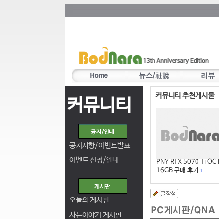
커뮤니티 추천게시물
커뮤니티
공지사항/이벤트발표
이벤트 신청/안내
PNY RTX 5070 Ti OC
16GB 구매 후기
1
오늘의 게시판
사는이야기 게시판