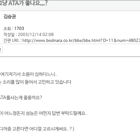
냥 ATA가 좋나요,,,?
김승권
조회 :
1703
작성일 : 2003/12/14 02:08
간편 URL :
http://www.bodnara.co.kr/bbs/bbs.html?D=11&num=4802
 여기저기서 소음이 심하다느니..
하는 소리를 많이 들어서 고민하고 있습니다
.ATA를사는게 좋을까요?
이 어느정돈지 성능은 어떤지 답변 부탁드릴꼐요..
웬디꺼중 고른다면 어디껄 고르시게써요..?)