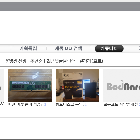
운영진 선정
|
추천순
|
최근댓글달린순
|
갤러리(포토)
 D7
미친 램값 존버 성공?
하드디스크 구입.
웹봇코드 시안성개선
3
1
2