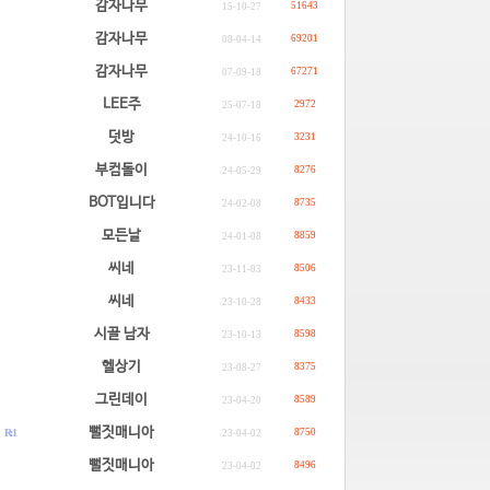
감자나무
51643
15-10-27
감자나무
69201
08-04-14
감자나무
67271
07-09-18
LEE주
2972
25-07-18
덧방
3231
24-10-16
부컴돌이
8276
24-05-29
BOT입니다
8735
24-02-08
모든날
8859
24-01-08
씨네
8506
23-11-03
씨네
8433
23-10-28
시골 남자
8598
23-10-13
헬상기
8375
23-08-27
그린데이
8589
23-04-20
.
뻘짓매니아
R: 1
8750
23-04-02
.
뻘짓매니아
8496
23-04-02