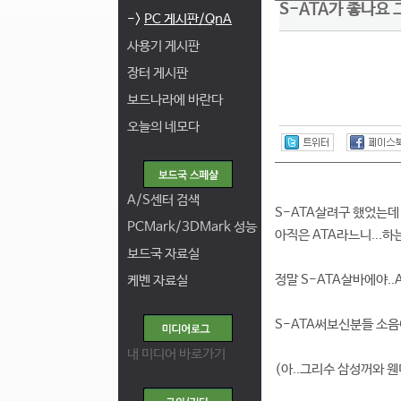
S-ATA가 좋나요 그
->
PC 게시판/QnA
사용기 게시판
장터 게시판
보드나라에 바란다
오늘의 네모다
A/S센터 검색
S-ATA살려구 했었는데
PCMark/3DMark 성능
아직은 ATA라느니...
보드국 자료실
정말 S-ATA살바에야.
케벤 자료실
S-ATA써보신분들 소음
내 미디어 바로가기
(아..그리수 삼성꺼와 