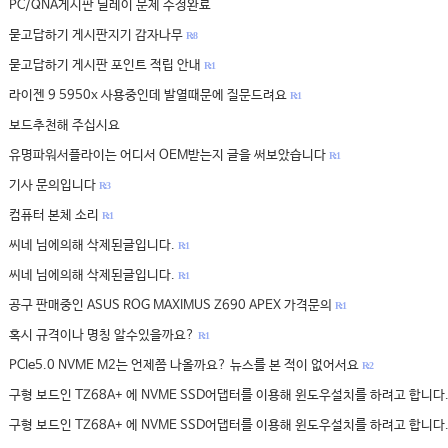
PC/QNA게시판 딜레이 문제 수정완료
묻고답하기 게시판지기 감자나무
R: 8
묻고답하기 게시판 포인트 적립 안내
R: 1
라이젠 9 5950x 사용중인데 발열때문에 질문드려요
R: 1
보드추천해 주십시요
유명파워서플라이는 어디서 OEM받는지 글을 써보았습니다
R: 1
기사 문의입니다
R: 3
컴퓨터 본체 소리
R: 1
씨네 님에의해 삭제된글입니다.
R: 1
씨네 님에의해 삭제된글입니다.
R: 1
공구 판매중인 ASUS ROG MAXIMUS Z690 APEX 가격문의
R: 1
혹시 규격이나 명칭 알수있을까요?
R: 1
PCIe5.0 NVME M2는 언제쯤 나올까요? 뉴스를 본 적이 없어서요
R: 2
구형 보드인 TZ68A+ 에 NVME SSD어댑터를 이용해 윈도우설치를 하려고 합니다
구형 보드인 TZ68A+ 에 NVME SSD어댑터를 이용해 윈도우설치를 하려고 합니다