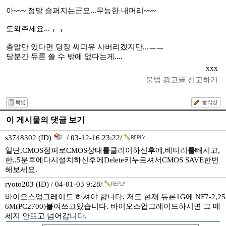
아~~~ 정말 슬퍼지는군요...무능한 내머리~~~
도와주세요...ㅜㅜ
총알만 있다면 당장 씨피유 사버리겠지만...ㅡㅡ
당분간 듀론 쓸 수 밖에 없다는게....
xxx
불법 광고글 신고하기
이 게시물의 댓글 보기
s3748302 (ID)
/ 03-12-16 23:22/
일단,CMOS점퍼로CMOS상태를클리어하신후에,베터리를빼시고,
한..5분후에다시설치하신후에Delete키누르셔서CMOS SAVE한번
해보세요.
ryoto203 (ID) / 04-01-03 9:28/
바이오스업그레이드 하셔야 합니다. 저도 현재 듀론1G에 NF7-2,25
6M(PC2700)붙여쓰고있습니다. 바이오스업그레이드하시면 그 메
세지 안뜨고 넘어갑니다.