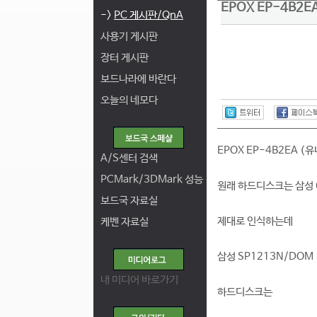
EPOX EP-4B2
->
PC 게시판/QnA
사용기 게시판
장터 게시판
보드나라에 바란다
오늘의 네모다
EPOX EP-4B2EA 
A/S센터 검색
PCMark/3DMark 성능
원래 하드디스크는 삼성 
보드국 자료실
제대로 인식하는데
케벤 자료실
삼성 SP1213N/DOM (1
내 미디어 바로가기
하드디스크는