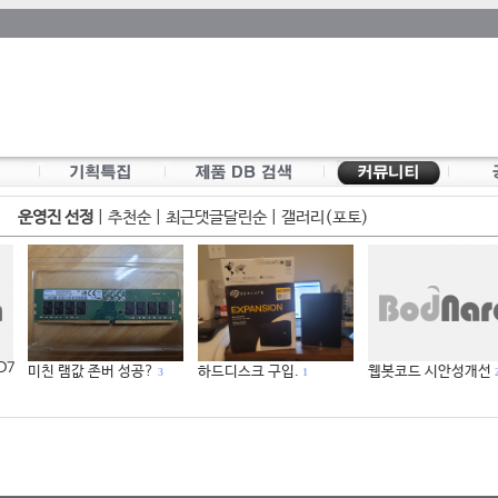
운영진 선정
|
추천순
|
최근댓글달린순
|
갤러리(포토)
 D7
미친 램값 존버 성공?
하드디스크 구입.
웹봇코드 시안성개선
3
1
2