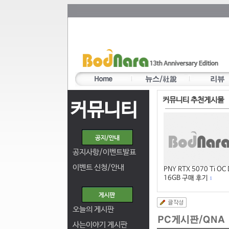
커뮤니티 추천게시물
커뮤니티
공지사항/이벤트발표
이벤트 신청/안내
PNY RTX 5070 Ti OC
16GB 구매 후기
1
오늘의 게시판
사는이야기 게시판