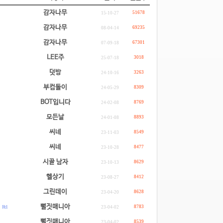
감자나무
51678
15-10-27
감자나무
69235
08-04-14
감자나무
67301
07-09-18
LEE주
3018
25-07-18
덧방
3263
24-10-16
부컴돌이
8309
24-05-29
BOT입니다
8769
24-02-08
모든날
8893
24-01-08
씨네
8549
23-11-03
씨네
8477
23-10-28
시골 남자
8629
23-10-13
헬상기
8412
23-08-27
그린데이
8628
23-04-20
.
뻘짓매니아
R: 1
8783
23-04-02
.
뻘짓매니아
8539
23-04-02