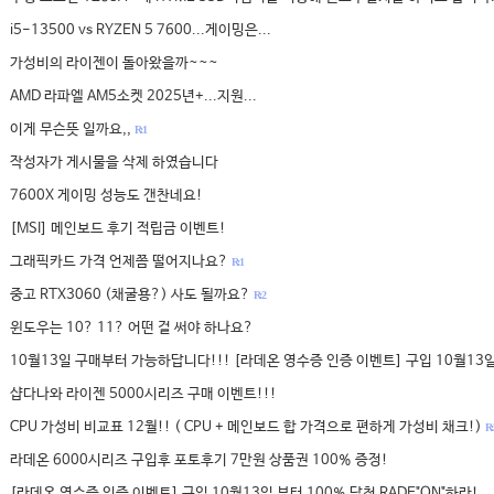
i5-13500 vs RYZEN 5 7600...게이밍은...
가성비의 라이젠이 돌아왔을까~~~
AMD 라파엘 AM5소켓 2025년+...지원...
이게 무슨뜻 일까요,,
R: 1
작성자가 게시물을 삭제 하였습니다
7600X 게이밍 성능도 갠찬네요!
[MSI] 메인보드 후기 적립금 이벤트!
그래픽카드 가격 언제쯤 떨어지나요?
R: 1
중고 RTX3060 (채굴용?) 사도 될까요?
R: 2
윈도우는 10? 11? 어떤 걸 써야 하나요?
10월13일 구매부터 가능하답니다!!! [라데온 영수증 인증 이벤트] 구입 10월13일
샵다나와 라이젠 5000시리즈 구매 이벤트!!!
CPU 가성비 비교표 12월!! ( CPU + 메인보드 합 가격으로 편하게 가성비 채크!)
R: 
라데온 6000시리즈 구입후 포토후기 7만원 상품권 100% 증정!
[라데온 영수증 인증 이벤트] 구입 10월13일 부터 100% 당첨 RADE"ON"하라!