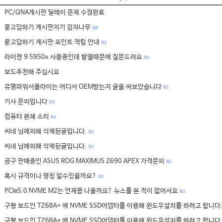
PC/QNA게시판 딜레이 문제 수정완료
묻고답하기 게시판지기 감자나무
R: 8
묻고답하기 게시판 포인트 적립 안내
R: 1
라이젠 9 5950x 사용중인데 발열때문에 질문드려요
R: 1
보드추천해 주십시요
유명파워서플라이는 어디서 OEM받는지 글을 써보았습니다
R: 1
기사 문의입니다
R: 3
컴퓨터 본체 소리
R: 1
씨네 님에의해 삭제된글입니다.
R: 1
씨네 님에의해 삭제된글입니다.
R: 1
공구 판매중인 ASUS ROG MAXIMUS Z690 APEX 가격문의
R: 1
혹시 규격이나 명칭 알수있을까요?
R: 1
PCIe5.0 NVME M2는 언제쯤 나올까요? 뉴스를 본 적이 없어서요
R: 2
구형 보드인 TZ68A+ 에 NVME SSD어댑터를 이용해 윈도우설치를 하려고 합니다
구형 보드인 TZ68A+ 에 NVME SSD어댑터를 이용해 윈도우설치를 하려고 합니다