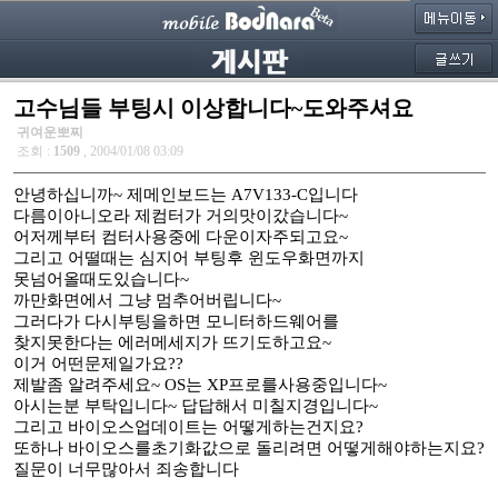
고수님들 부팅시 이상합니다~도와주셔요
귀여운뽀찌
조회 :
1509
, 2004/01/08 03:09
안녕하십니까~ 제메인보드는 A7V133-C입니다
다름이아니오라 제컴터가 거의맛이갔습니다~
어저께부터 컴터사용중에 다운이자주되고요~
그리고 어떨때는 심지어 부팅후 윈도우화면까지
못넘어올때도있습니다~
까만화면에서 그냥 멈추어버립니다~
그러다가 다시부팅을하면 모니터하드웨어를
찾지못한다는 에러메세지가 뜨기도하고요~
이거 어떤문제일가요??
제발좀 알려주세요~ OS는 XP프로를사용중입니다~
아시는분 부탁입니다~ 답답해서 미칠지경입니다~
그리고 바이오스업데이트는 어떻게하는건지요?
또하나 바이오스를초기화값으로 돌리려면 어떻게해야하는지요?
질문이 너무많아서 죄송합니다