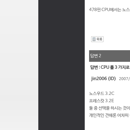
478핀 CPU에서는 노
I
답변 2
답변 : CPU 를 3 가지
jin2006 (ID)
2007/
노스우드 3.2C
프레스캇 3.2E
둘 중 선택을 하시는 것이.
개인적인 견해론 어차피 