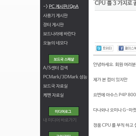
CPU 를 3 가지로
->
PC 게시판/QnA
사용기 게시판
장터 게시판
보드나라에 바란다
오늘의 네모다
안녕하세요. 회원 여러
A/S센터 검색
PCMark/3DMark 성능
제가 본 컴이 있지만
보드국 자료실
요번에 아수스 P4P 80
케벤 자료실
다나와나 오미나 G-마
내 미디어 바로가기
정품 CPU 를 부칙 하고