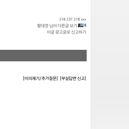
218.237.218.xxx
황대영 님의 다른글 보기
이글 광고글로 신고하기
[이의제기/추가질문]
[부실답변 신고]