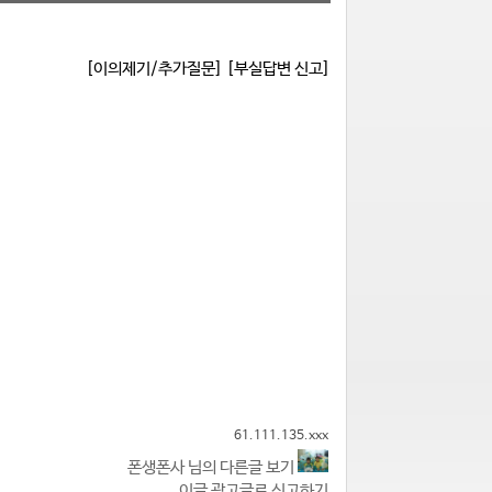
[이의제기/추가질문]
[부실답변 신고]
61.111.135.xxx
폰생폰사 님의 다른글 보기
이글 광고글로 신고하기