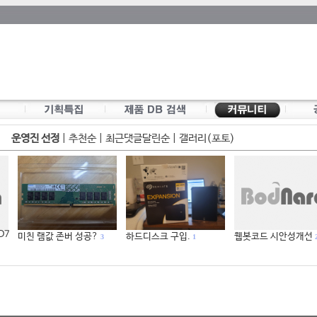
운영진 선정
|
추천순
|
최근댓글달린순
|
갤러리(포토)
 D7
미친 램값 존버 성공?
하드디스크 구입.
웹봇코드 시안성개선
3
1
2