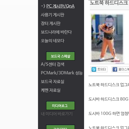
노트북 하드디스크
->
PC 게시판/QnA
사용기 게시판
장터 게시판
보드나라에 바란다
오늘의 네모다
A/S센터 검색
PCMark/3DMark 성능
보드국 자료실
노트북 하드디스크 업그
케벤 자료실
도시바 하드디스크 80G 
도시바 100G 하면 엄청
내 미디어 바로가기
노트북 하드디스크 업그