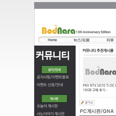
커뮤니티 추천게시물
커뮤니티
공지사항/이벤트발표
이벤트 신청/안내
PNY RTX 5070 Ti OC
16GB 구매 후기
1
오늘의 게시판
사는이야기 게시판