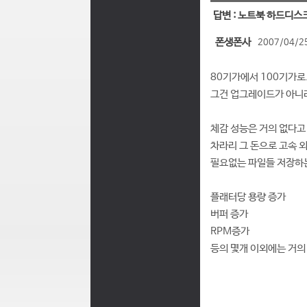
답변 : 노트북 하드디스
폰생폰사
2007/04/25
80기가에서 100기가로
그건 업그레이드가 아니
체감 성능은 거의 없다고
차라리 그 돈으로 고속 
필요없는 파일들 저장하
플래터당 용량 증가
버퍼 증가
RPM증가
등의 몇개 이외에는 거의