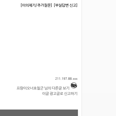
[이의제기/추가질문]
[부실답변 신고]
211.197.88.xxx
프랑이오너호칠군 님의 다른글 보기
이글 광고글로 신고하기