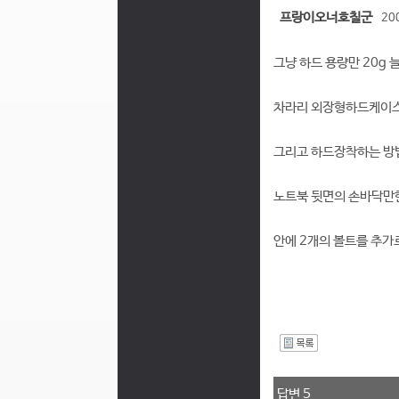
프랑이오너호칠군
20
그냥 하드 용량만 20g
차라리 외장형하드케이스
그리고 하드장착하는 방
노트북 뒷면의 손바닥만한
안에 2개의 볼트를 추가
I
답변 5