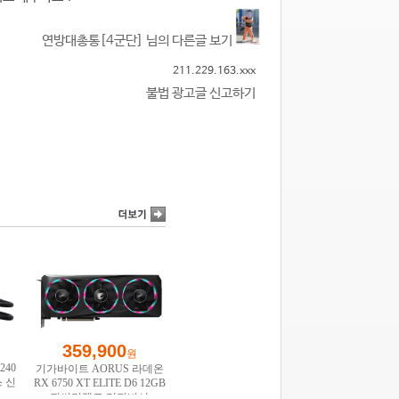
연방대총통[4군단] 님의 다른글 보기
211.229.163.xxx
불법 광고글 신고하기