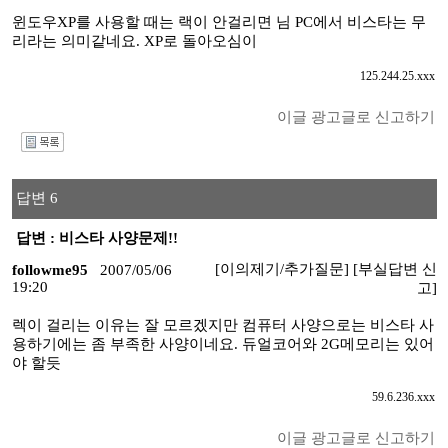
윈도우XP를 사용할 때는 랙이 안걸리면 님 PC에서 비스타는 무
리라는 의미같네요. XP로 돌아오심이
125.244.25.xxx
이글 광고글로 신고하기
I
답변 6
답변 : 비스타 사양문제!!
[이의제기/추가질문]
[부실답변 신
followme95
2007/05/06
19:20
고]
렉이 걸리는 이유는 잘 모르겠지만 컴퓨터 사양으로는 비스타 사
용하기에는 좀 부족한 사양이네요. 듀얼코어와 2G메모리는 있어
야 할듯
59.6.236.xxx
이글 광고글로 신고하기