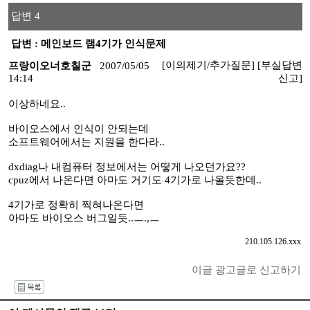
답변 4
답변 : 메인보드 램4기가 인식문제
[이의제기/추가질문]
[부실답변
프랑이오너호칠군
2007/05/05
14:14
신고]
이상하네요..
바이오스에서 인식이 안되는데
소프트웨어에서는 지원을 한다라..
dxdiag나 내컴퓨터 정보에서는 어떻게 나오던가요??
cpuz에서 나온다면 아마도 거기도 4기가로 나올듯한데..
4기가로 정확히 찍혀나온다면
아마도 바이오스 버그일듯..ㅡ.,ㅡ
210.105.126.xxx
이글 광고글로 신고하기
I