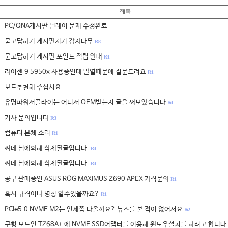
PC/QNA게시판 딜레이 문제 수정완료
묻고답하기 게시판지기 감자나무
R: 8
묻고답하기 게시판 포인트 적립 안내
R: 1
라이젠 9 5950x 사용중인데 발열때문에 질문드려요
R: 1
보드추천해 주십시요
유명파워서플라이는 어디서 OEM받는지 글을 써보았습니다
R: 1
기사 문의입니다
R: 3
컴퓨터 본체 소리
R: 1
씨네 님에의해 삭제된글입니다.
R: 1
씨네 님에의해 삭제된글입니다.
R: 1
공구 판매중인 ASUS ROG MAXIMUS Z690 APEX 가격문의
R: 1
혹시 규격이나 명칭 알수있을까요?
R: 1
PCIe5.0 NVME M2는 언제쯤 나올까요? 뉴스를 본 적이 없어서요
R: 2
구형 보드인 TZ68A+ 에 NVME SSD어댑터를 이용해 윈도우설치를 하려고 합니다