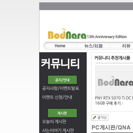
커뮤니티 추천게시물
커뮤니티
공지사항/이벤트발표
이벤트 신청/안내
PNY RTX 5070 Ti OC
16GB 구매 후기
1
오늘의 게시판
사는이야기 게시판