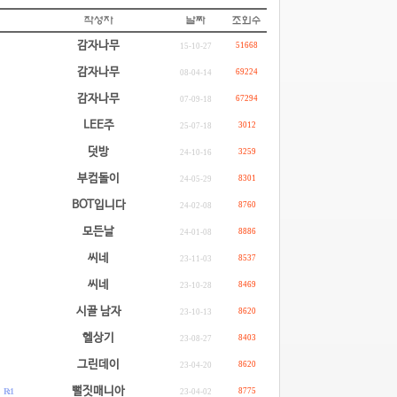
감자나무
51668
15-10-27
감자나무
69224
08-04-14
감자나무
67294
07-09-18
LEE주
3012
25-07-18
덧방
3259
24-10-16
부컴돌이
8301
24-05-29
BOT입니다
8760
24-02-08
모든날
8886
24-01-08
씨네
8537
23-11-03
씨네
8469
23-10-28
시골 남자
8620
23-10-13
헬상기
8403
23-08-27
그린데이
8620
23-04-20
.
뻘짓매니아
R: 1
8775
23-04-02