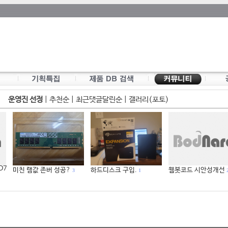
운영진 선정
|
추천순
|
최근댓글달린순
|
갤러리(포토)
 D7
미친 램값 존버 성공?
하드디스크 구입.
웹봇코드 시안성개선
3
1
2