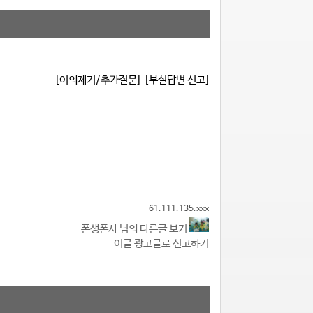
[이의제기/추가질문]
[부실답변 신고]
61.111.135.xxx
폰생폰사 님의 다른글 보기
이글 광고글로 신고하기