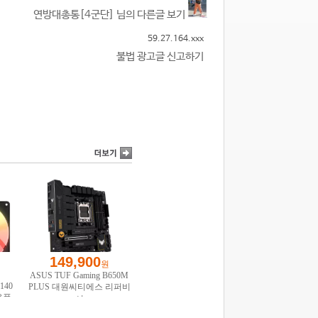
연방대총통[4군단] 님의 다른글 보기
59.27.164.xxx
불법 광고글 신고하기