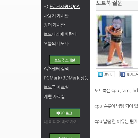
노트북 질문
->
PC 게시판/QnA
사용기 게시판
장터 게시판
보드나라에 바란다
오늘의 네모다
A/S센터 검색
PCMark/3DMark 성능
보드국 자료실
노트북은 cpu ,ram ,
케벤 자료실
cpu 슬롯이 납땜 되어
cpu 납떔한 이유는 뭔가
내 미디어 바로가기