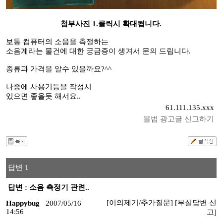
첨부사진 1.클릭시 확대됩니다.
보통 컴퓨터의 소음을 측정하는
소음계라는 물건에 대한 궁금증이 생겨서 문의 드립니다.
종류과 가격을 알수 있을까요?^^
나중에 사용기등을 작성시
있으면 좋을듯 해서요..
61.111.135.xxx
불법 광고글 신고하기
답변 1
답변 : 소음 측정기 관련..
[이의제기/추가질문]
[부실답변 신
Happybug
2007/05/16
14:56
고]