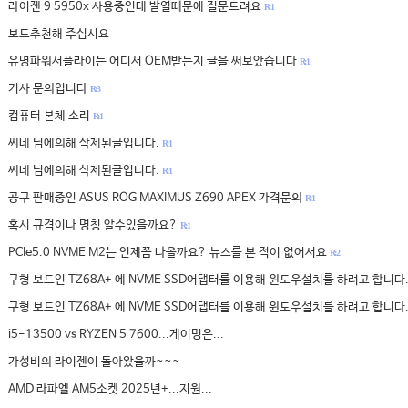
라이젠 9 5950x 사용중인데 발열때문에 질문드려요
R: 1
보드추천해 주십시요
유명파워서플라이는 어디서 OEM받는지 글을 써보았습니다
R: 1
기사 문의입니다
R: 3
컴퓨터 본체 소리
R: 1
씨네 님에의해 삭제된글입니다.
R: 1
씨네 님에의해 삭제된글입니다.
R: 1
공구 판매중인 ASUS ROG MAXIMUS Z690 APEX 가격문의
R: 1
혹시 규격이나 명칭 알수있을까요?
R: 1
PCIe5.0 NVME M2는 언제쯤 나올까요? 뉴스를 본 적이 없어서요
R: 2
구형 보드인 TZ68A+ 에 NVME SSD어댑터를 이용해 윈도우설치를 하려고 합니다
구형 보드인 TZ68A+ 에 NVME SSD어댑터를 이용해 윈도우설치를 하려고 합니다
i5-13500 vs RYZEN 5 7600...게이밍은...
가성비의 라이젠이 돌아왔을까~~~
AMD 라파엘 AM5소켓 2025년+...지원...