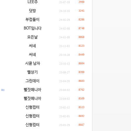
LEE주
2990
25-07-18
덧방
3245
24-10-16
부컴돌이
8286
24-05-29
BOT입니다
8748
24-02-08
모든날
8868
24-01-08
씨네
8523
23-11-03
씨네
8449
23-10-28
시골 남자
8604
23-10-13
헬상기
8390
23-08-27
그린데이
8603
23-04-20
.
뻘짓매니아
R: 1
8762
23-04-02
.
뻘짓매니아
8509
23-04-02
신형컴터
8513
23-02-12
신형컴터
8692
23-02-05
신형컴터
8667
23-01-29