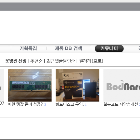
운영진 선정
|
추천순
|
최근댓글달린순
|
갤러리(포토)
 D7
미친 램값 존버 성공?
하드디스크 구입.
웹봇코드 시안성개선
3
1
2