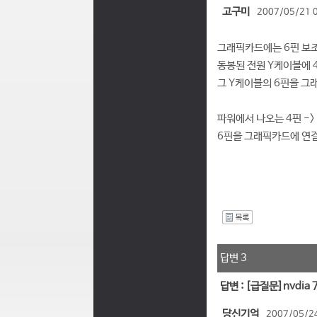
고구미
2007/05/21 
그래픽카드에는 6핀 보
동봉된 전원 Y케이블에 
그 Y케이블의 6핀을 그
파워에서 나오는 4핀 ->
6핀을 그래픽카드에 연
I
답변 3
답변 : [급질문]nvdia
당신기억
2007/05/24