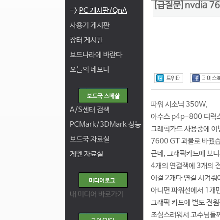
[급질문]nvdia 
->
PC 게시판/QnA
사용기 게시판
장터 게시판
보드나라에 바란다
오늘의 네모다
파워 시소닉 350W,
A/S센터 검색
아수스 p4p-800 디럭스 
PCMark/3DMark 성능
그래픽카드 사용중에 이번
보드국 자료실
7600 GT 괴물로 바꿨
근데, 그래픽카드에 보니
케벤 자료실
4개의 연결잭에 3개의 
이걸 2개다 연결 시켜줘
아니면 파워선에서 1개만
내 미디어 바로가기
그래픽 카드에 별도 전원
조심스러워서 고수님들께