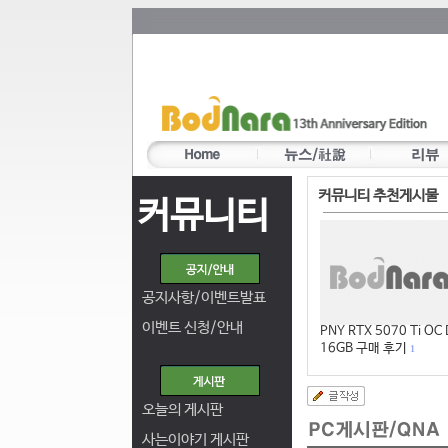
커뮤니티 추천게시물
커뮤니티
공지사항/이벤트발표
이벤트 신청/안내
PNY RTX 5070 Ti OC
16GB 구매 후기
1
오늘의 게시판
사는이야기 게시판