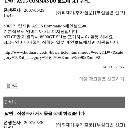
답변 : ASUS COMMANDO 보드에 SLI 구성..
폰생폰사
2007/05/29
[이의제기/추가질문]
[부실답변 신고]
15:45
p965가 탑재된 ASUS Commando메인보드는
기본적으로 엔비디아 SLI 미지원입니다.
ATI CF만 지원되니 8600GT SLI는 포기하셔야 할듯 하네요.
SLI는 엔비디아칩이 장착된 일부 메인보드에서만 지원됩니다.
http://www.bodnara.co.kr/bbs/article.html?imode=view&D=7&cate
gory=10&d_category=메인보드&num=59902&mn=2
61.111.135.xxx
이글 광고글로 신고하기
I
답변 2
답변 : 작성자가 게시물을 삭제 하였습니다
폰생폰사
2007/05/30
[이의제기/추가질문]
[부실답변 신고]
11:08