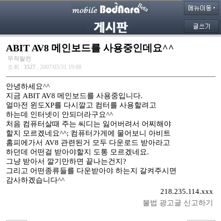
ABIT AV8 메인보드를 사용중인데요^^
무적랄컨
조회 :
3527
, 2007/05/31 19:08
안녕하세요^^
지금 ABIT AV8 메인보드를 사용중입니다.
얼마전 윈도XP를 다시깔고 컴터를 사용할려고
하는데 인터넷이 안되더라구요^^
처음 컴퓨터살때 주는 씨디는 잃어버려서 어찌해야
할지 모르겠네요^^; 컴퓨터가게에 물어보니 아비트
홈피에가서 AV8 관련된거 모두 다운로드 받아라고
하던데 어떤걸 받아야할지 도통 모르겠네요.
그냥 받아서 깔기만하면 끝나는건지?
그리고 어떤종류들를 다운받아야 하는지 갈켜주시면
감사하겠습니다^^
218.235.114.xxx
불법 광고글 신고하기