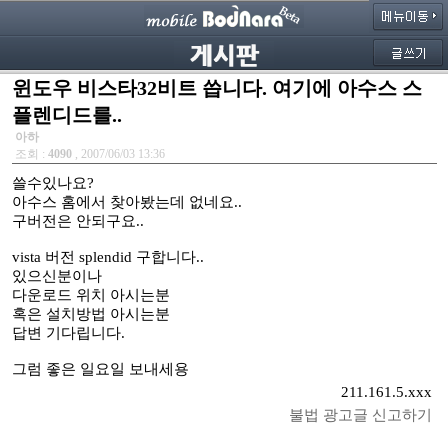
윈도우 비스타32비트 씁니다. 여기에 아수스 스
플렌디드를..
아하
조회 :
4090
, 2007/06/03 13:36
쓸수있나요?
아수스 홈에서 찾아봤는데 없네요..
구버전은 안되구요..
vista 버전 splendid 구합니다..
있으신분이나
다운로드 위치 아시는분
혹은 설치방법 아시는분
답변 기다립니다.
그럼 좋은 일요일 보내세용
211.161.5.xxx
불법 광고글 신고하기