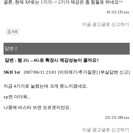
결론, 현재 XP로는 1기가 -> 2기가 체감은 좀 힘들듯 하네요^^
61.111.135.xxx
이글 광고글로 신고하기
I
답변 2
답변 : 램 2G→4G로 확장시 체감성능이 클까요?
SKH 1st
2007/06/11 23:01
[이의제기/추가질문]
[부실답변 신고]
지금 4기가로 늘렸는데 크게 못느끼겠네요.
xp면 더더욱..
나중에 비스타 쓰면 모르겟지만요.
221.151.109.xxx
이글 광고글로 신고하기