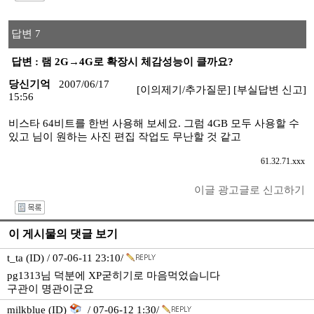
답변 7
답변 : 램 2G→4G로 확장시 체감성능이 클까요?
당신기억
2007/06/17
[이의제기/추가질문]
[부실답변 신고]
15:56
비스타 64비트를 한번 사용해 보세요. 그럼 4GB 모두 사용할 수
있고 님이 원하는 사진 편집 작업도 무난할 것 같고
61.32.71.xxx
이글 광고글로 신고하기
I
이 게시물의 댓글 보기
t_ta (ID) / 07-06-11 23:10/
pg1313님 덕분에 XP굳히기로 마음먹었습니다
구관이 명관이군요
milkblue (ID)
/ 07-06-12 1:30/