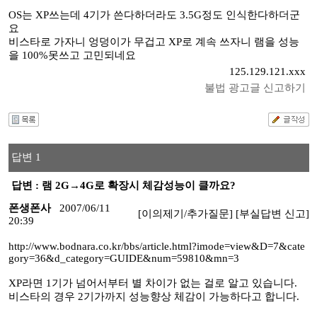
OS는 XP쓰는데 4기가 쓴다하더라도 3.5G정도 인식한다하더군
요
비스타로 가자니 엉덩이가 무겁고 XP로 계속 쓰자니 램을 성능
을 100%못쓰고 고민되네요
125.129.121.xxx
불법 광고글 신고하기
답변 1
답변 : 램 2G→4G로 확장시 체감성능이 클까요?
폰생폰사
2007/06/11
[이의제기/추가질문]
[부실답변 신고]
20:39
http://www.bodnara.co.kr/bbs/article.html?imode=view&D=7&cate
gory=36&d_category=GUIDE&num=59810&mn=3
XP라면 1기가 넘어서부터 별 차이가 없는 걸로 알고 있습니다.
비스타의 경우 2기가까지 성능향상 체감이 가능하다고 합니다.