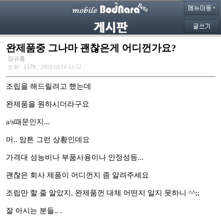
완제품중 그나마 괜찮은게 어디껀가요?
장규홍
조회 :
1579
, 2003/10/14 13:32
조립을 해드릴려고 했는데
완제품을 원하시더라구요
a/s때문인지...
머.. 암튼 그런 상황인데요
가격대 성능비나 부품사용이나 안정성등...
괜찮은 회사 제품이 어디껀지 좀 알려주세요
조립만 할 줄 알았지, 완제품껀 대체 어떤지 알지 못하니 ^^;;
잘 아시는 분들.. .