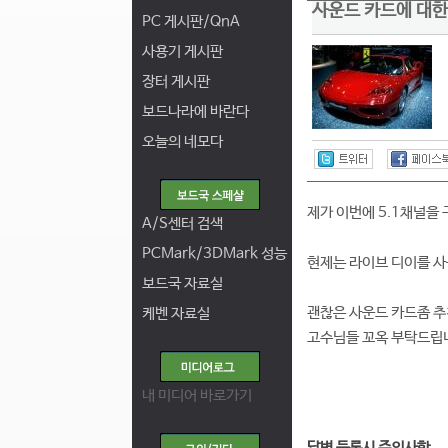
사운드 카드에 대한
PC 게시판/QnA
사용기 게시판
장터 게시판
보드나라에 바란다
오늘의 네모다
제가 이번에 5.1채널을
A/S센터 검색
PCMark/3DMark 성능
현제는 라이브 디이를 사
보드국 자료실
괜찮은 사운드 카드좀 추
케벤 자료실
고수님들 꼬옥 부탁드립니
내 미디어 바로가기
답변 등록시 주의사항