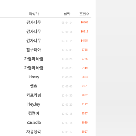
감자나무
10608
08-04-14
감자나무
10616
07-09-18
감자나무
14454
03-11-14
할구래아
6788
12-12-05
가람과 바람
6776
12-10-28
가람과 바람
6419
12-10-23
kimsy
6893
12-09-20
쌩쵸
7351
12-05-03
카프카님
7082
12-04-30
HeyJey
9127
12-03-20
컴쨍이
8567
12-02-18
caslsdla
9059
12-01-18
자유생각
8027
12-01-17