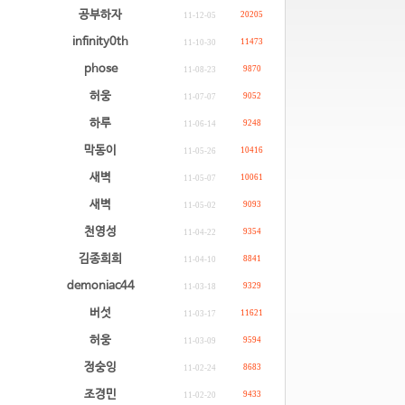
공부하자
20205
11-12-05
infinity0th
11473
11-10-30
phose
9870
11-08-23
허웅
9052
11-07-07
하루
9248
11-06-14
막동이
10416
11-05-26
새벽
10061
11-05-07
새벽
9093
11-05-02
천영성
9354
11-04-22
김종희희
8841
11-04-10
demoniac44
9329
11-03-18
버섯
11621
11-03-17
허웅
9594
11-03-09
정숭잉
8683
11-02-24
조경민
9433
11-02-20