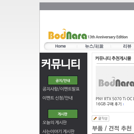
커뮤니티 추천게시물
커뮤니티
공지사항/이벤트발표
이벤트 신청/안내
PNY RTX 5070 Ti OC
16GB 구매 후기
1
오늘의 게시판
사는이야기 게시판