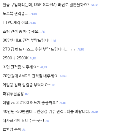
한글 구입하려는데, DSP (COEM) 버전도 괜찮을까요?
A:1 , R:2
노트북 견적좀....
천
A:1 , R:1
HTPC 제작 이요
A:1 , R:2
조립 견적 좀 봐 주세요..
A:1
80만원대로 견적 부탁드립니다
A:1
2TB 급 하드 디스크 추천 부탁 드립니다... ㅜㅜ
A:2 , R:2
2500과 2500K
A:1 , R:3
조립 견적좀 봐주세요~
A:1 , R:3
70만원대 AMD로 견적점 내주세요.
A:1 , R:4
게임용 컴터 칼질좀 부탁해요~
R: 3
파워추천좀용
R: 2
데넵 vs i3 2100 어느게 좋을까요?
A:1 , R:2
40만원~50만원대 .. 안정성 위주 견적.. 태클 바랍니다.
A:1 , R:2
식사하기에 끝내주는 곳~!
R: 1
호환성 문의
A:1