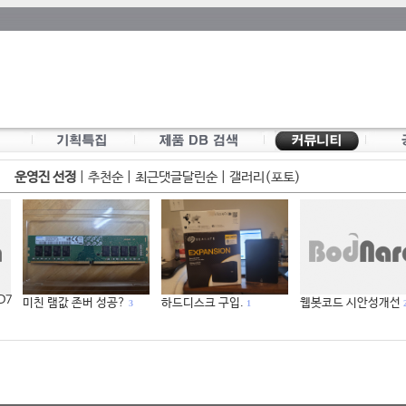
운영진 선정
|
추천순
|
최근댓글달린순
|
갤러리(포토)
 D7
미친 램값 존버 성공?
하드디스크 구입.
웹봇코드 시안성개선
3
1
2