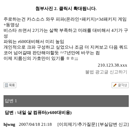
첨부사진 2. 클릭시 확대됩니다.
주로하는건 카스소스 와우 피파(온라인+패키지)+3d패키지 게임
+동영상
비스타 쓰면서 2기가는 살짝 부족하고 미래를 대비해서 4기가 구
성
파워는 r600대비해서 미리 높임
개인적으로 크파 구성하고 싶었으나 조금 더 지켜보고 다음 쿼드
코어 넘어갈때 판단해야할듯 ^^7년만에 바꾸는 컴
이제 지름신의 가호만이 있기를 ㅎㅎ;;;
210.123.38.xxx
불법 광고글 신고하기
답변 1
답변 : 내일 살 컴퓨터(r600대비용)
hjwng
2007/04/18 21:18
[이의제기/추가질문]
[부실답변 신고]