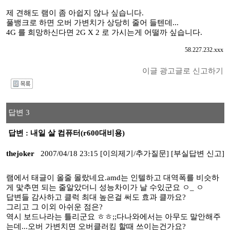
제 견해도 램이 좀 아쉽지 않나 싶습니다.
풀뱅크로 하면 오버 가변치가 상당히 줄어 들텐데...
4G 를 희망하신다면 2G X 2 로 가시는게 어떨까 싶습니다.
58.227.232.xxx
이글 광고글로 신고하기
I
답변 3
답변 : 내일 살 컴퓨터(r600대비용)
thejoker
2007/04/18 23:15
[이의제기/추가질문]
[부실답변 신고]
램에서 태글이 올줄 몰랐네요.amd는 인텔하고 대역폭를 비슷하
게 맟추면 되는 줄알았더니 성능차이가 날 수있군요 ㅇ_ ㅇ
답변들 감사하고 클럭 최대 높은걸 써도 효과 클까요?
그리고 그 이외 아쉬운 점은?
역시 보드나라는 틀리군요 ㅎㅎ;;다나와에서는 아무도 말안해주
는데...오버 가변치면 오버클러킹 할때 쓰이는건가요?