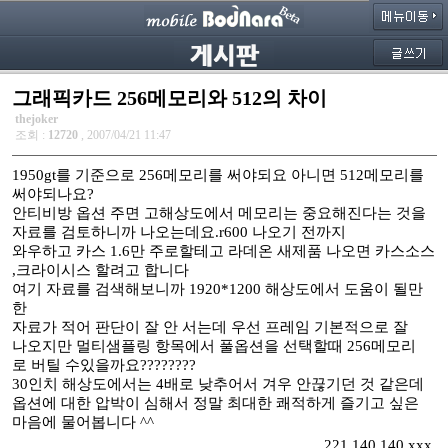
그래픽카드 256메모리와 512의 차이
thejoker
조회 :
12720
, 2007/04/21 11:47
1950gt를 기준으로 256메모리를 써야되요 아니면 512메모리를
써야되나요?
안티비방 옵션 주면 고해상도에서 메모리는 중요해진다는 것을
자료를 검토하니까 나오는데요.r600 나오기 전까지
와우하고 카스 1.6만 주로할테고 라데온 새제품 나오면 카스소스
,크라이시스 할려고 합니다
여기 자료를 검색해보니까 1920*1200 해상도에서 도움이 될만
한
자료가 적어 판단이 잘 안 서는데 우선 프레임 기본적으로 잘
나오지만 멀티샘플링 항목에서 풀옵션을 선택할때 256메모리
로 버틸 수있을까요????????
30인치 해상도에서는 4배로 낮추어서 겨우 안끊기던 것 같은데
옵션에 대한 압박이 심해서 정말 최대한 쾌적하게 즐기고 싶은
마음에 물어봅니다 ^^
221.140.140.xxx