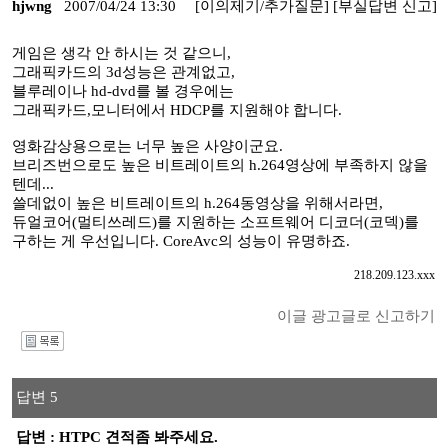
hjwng
2007/04/24 13:30
[이의제기/추가질문]
[부실답변 신고]
게임은 생각 안 하시는 것 같으니,
그래픽카드의 3d성능은 관계없고,
블루레이나 hd-dvd를 볼 경우에는
그래픽카드,모니터에서 HDCP를 지원해야 합니다.
영화감상용으로는 너무 높은 사양이군요.
브리즈번으로도 높은 비트레이트의 h.264영상에 부족하지 않을
텐데...
쓸데없이 높은 비트레이트의 h.264동영상을 위해서라면,
듀얼코어(멀티쓰레드)를 지원하는 소프트웨어 디코더(코덱)를
구하는 게 우선입니다. CoreAvc의 성능이 유명하죠.
218.209.123.xxx
이글 광고글로 신고하기
I
답변 5
답변 : HTPC 견적좀 봐주세요.