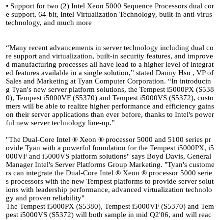
• Support for two (2) Intel Xeon 5000 Sequence Processors dual cor
e support, 64-bit, Intel Virtualization Technology, built-in anti-virus
technology, and much more
“Many recent advancements in server technology including dual co
re support and virtualization, built-in security features, and improve
d manufacturing processes all have lead to a higher level of integrat
ed features available in a single solution,” stated Danny Hsu , VP of
Sales and Marketing at Tyan Computer Corporation. “In introducin
g Tyan's new server platform solutions, the Tempest i5000PX (S538
0), Tempest i5000VF (S5370) and Tempest i5000VS (S5372), custo
mers will be able to realize higher performance and efficiency gains
on their server applications than ever before, thanks to Intel's power
ful new server technology line-up.”
"The Dual-Core Intel ® Xeon ® processor 5000 and 5100 series pr
ovide Tyan with a powerful foundation for the Tempest i5000PX, i5
000VF and i5000VS platform solutions" says Boyd Davis, General
Manager Intel's Server Platforms Group Marketing. "Tyan's custome
rs can integrate the Dual-Core Intel ® Xeon ® processor 5000 serie
s processors with the new Tempest platforms to provide server solut
ions with leadership performance, advanced virtualization technolo
gy and proven reliability"
The Tempest i5000PX (S5380), Tempest i5000VF (S5370) and Tem
pest i5000VS (S5372) will both sample in mid Q2'06, and will reac