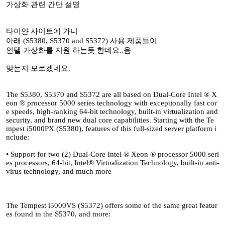
가상화 관련 간단 설명
타이얀 사이트에 가니
아래 (S5380, S5370 and S5372) 사용 제품들이
인텔 가상화를 지원 하는듯 한데요..음
맞는지 모르겠네요.
The S5380, S5370 and S5372 are all based on Dual-Core Intel ® X
eon ® processor 5000 series technology with exceptionally fast cor
e speeds, high-ranking 64-bit technology, built-in virtualization and
security, and brand new dual core capabilities. Starting with the Te
mpest i5000PX (S5380), features of this full-sized server platform i
nclude:
• Support for two (2) Dual-Core Intel ® Xeon ® processor 5000 seri
es processors, 64-bit, Intel® Virtualization Technology, built-in anti-
virus technology, and much more
The Tempest i5000VS (S5372) offers some of the same great featur
es found in the S5370, and more: