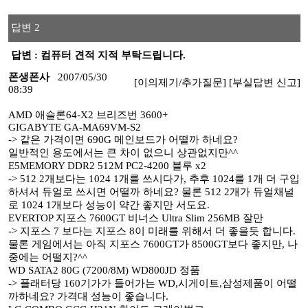
답변 2
답변 : 컴퓨터 견적 지적 부탁드립니다.
폰생폰사
2007/05/30
[이의제기/추가질문]
[부실답변 신고]
08:39
AMD 애슬론64-X2 브리즈번 3600+
GIGABYTE GA-MA69VM-S2
-> 같은 가격이면 690G 메인보드가 어떨까 하네요?
일반적인 용도에서는 큰 차이 없으니 상관없지만^^
E5MEMORY DDR2 512M PC2-4200 블루 x2
-> 512 2개보다는 1024 1개를 쓰시다가, 추후 1024를 1개 더 구입
하셔서 듀얼로 쓰시면 어떨까 하네요? 물론 512 2개가 듀얼채널
로 1024 1개보다 성능이 약간 좋지만 서도요.
EVERTOP 지포스 7600GT 비너스 Ultra Slim 256MB 잘만
-> 지포스 7 보다는 지포스 8이 미래를 위해서 더 좋을듯 합니다.
물론 게임에서는 아직 지포스 7600GT가 8500GT보다 좋지만, 나
중에는 어떨지?^^
WD SATA2 80G (7200/8M) WD800JD 정품
-> 플래터당 160기가가 들어가는 WD,시게이트,삼성제품이 어떨
까하네요? 가격대 성능이 좋습니다.