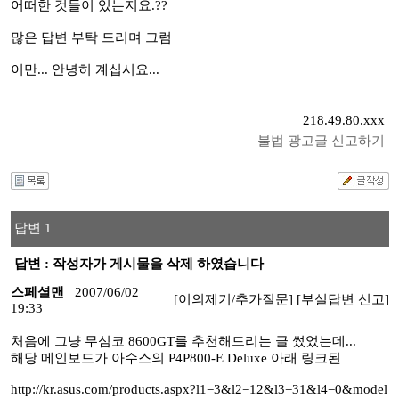
어떠한 것들이 있는지요.??
많은 답변 부탁 드리며 그럼
이만... 안녕히 계십시요...
218.49.80.xxx
불법 광고글 신고하기
답변 1
답변 : 작성자가 게시물을 삭제 하였습니다
스페셜맨
2007/06/02
[이의제기/추가질문]
[부실답변 신고]
19:33
처음에 그냥 무심코 8600GT를 추천해드리는 글 썼었는데...
해당 메인보드가 아수스의 P4P800-E Deluxe 아래 링크된
http://kr.asus.com/products.aspx?l1=3&l2=12&l3=31&l4=0&model