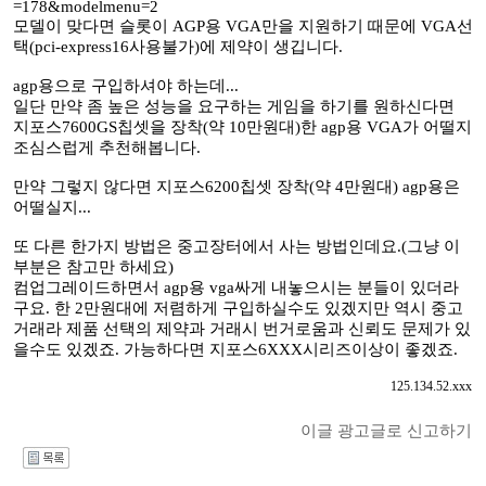
=178&modelmenu=2
모델이 맞다면 슬롯이 AGP용 VGA만을 지원하기 때문에 VGA선
택(pci-express16사용불가)에 제약이 생깁니다.
agp용으로 구입하셔야 하는데...
일단 만약 좀 높은 성능을 요구하는 게임을 하기를 원하신다면
지포스7600GS칩셋을 장착(약 10만원대)한 agp용 VGA가 어떨지
조심스럽게 추천해봅니다.
만약 그렇지 않다면 지포스6200칩셋 장착(약 4만원대) agp용은
어떨실지...
또 다른 한가지 방법은 중고장터에서 사는 방법인데요.(그냥 이
부분은 참고만 하세요)
컴업그레이드하면서 agp용 vga싸게 내놓으시는 분들이 있더라
구요. 한 2만원대에 저렴하게 구입하실수도 있겠지만 역시 중고
거래라 제품 선택의 제약과 거래시 번거로움과 신뢰도 문제가 있
을수도 있겠죠. 가능하다면 지포스6XXX시리즈이상이 좋겠죠.
125.134.52.xxx
이글 광고글로 신고하기
I