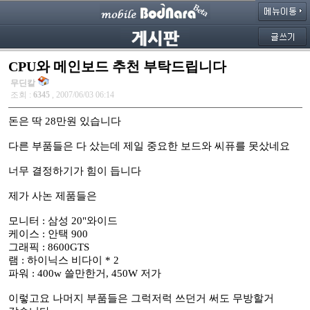
CPU와 메인보드 추천 부탁드립니다
무딘칼
조회 :
6345
, 2007/06/03 06:14
돈은 딱 28만원 있습니다
다른 부품들은 다 샀는데 제일 중요한 보드와 씨퓨를 못샀네요
너무 결정하기가 힘이 듭니다
제가 사논 제품들은
모니터 : 삼성 20"와이드
케이스 : 안택 900
그래픽 : 8600GTS
램 : 하이닉스 비다이 * 2
파워 : 400w 쓸만한거, 450W 저가
이렇고요 나머지 부품들은 그럭저럭 쓰던거 써도 무방할거