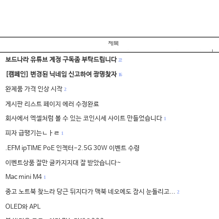
보드나라 유튜브 계정 구독좀 부탁드립니다
22
[캠페인] 변경된 닉네임 신고하여 광명찾자
16
완제품 가격 인상 시작
2
게시판 리스트 페이지 에러 수정완료
회사에서 엑셀처럼 볼 수 있는 코인시세 사이트 만들었습니다
1
피자 급땡기는ㄴㅏㄹ
1
.EFM ipTIME PoE 인젝터-2.5G 30W 이벤트 수령
이벤트상품 잘만 글카지지대 잘 받았습니다~
Mac mini M4
1
중고 노트북 찾느라 당근 뒤지다가 맥북 네오에도 잠시 눈돌리고...
2
OLED와 APL