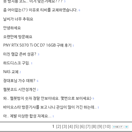
봇 방지용 코드.. 이거 맞는거에요???
3
좀 어이없는(?) 이유로 티비를 교체하였습니다.
6
날씨가 너무 추워요
안녕하세요
오랜만에 방문해요
PNY RTX 5070 Ti OC D7 16GB 구매 후기
1
미친 램값 존버 성공?
3
하드디스크 구입.
1
NAS 교체
2
장대표님 가수 데뷔?
6
웹봇코드 시안성개선
2
와.. 웹봇방지 숫자 정말 안보이네요. 몇번으로 보이세요>
9
바이오스타 방문기사를 보고 나니 관심이 많이 가긴 하는데..
1
아.. 제발 이상한 합성 자제요...
1
1
[2]
[3]
[4]
[5]
[6]
[7]
[8]
[9]
[10]