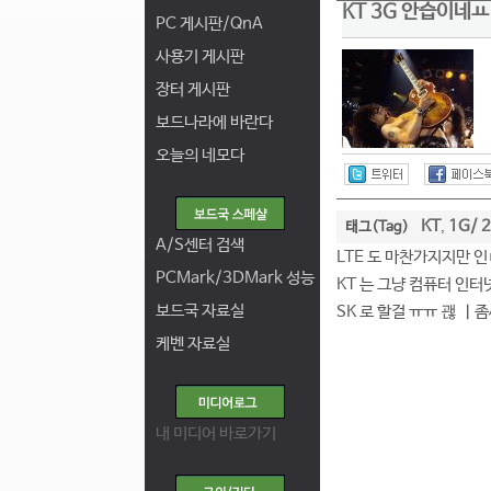
KT 3G 안습이네
PC 게시판/QnA
사용기 게시판
장터 게시판
보드나라에 바란다
오늘의 네모다
KT
1G/ 
태그(Tag)
,
A/S센터 검색
LTE 도 마찬가지지만
PCMark/3DMark 성능
KT 는 그냥 컴퓨터 인
보드국 자료실
SK 로 할걸 ㅠㅠ 괞 ㅣ
케벤 자료실
내 미디어 바로가기