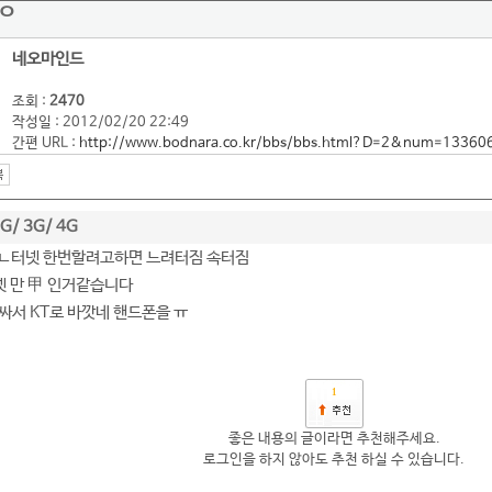
ㅛㅇ
네오마인드
조회 :
2470
작성일 : 2012/02/20 22:49
간편 URL :
http://www.bodnara.co.kr/bbs/bbs.html?D=2&num=13360
2G/ 3G/ 4G
 인ㄴ터넷 한번할려고하면 느려터짐 속터짐
터넷 만 甲 인거같습니다
좀싸서 KT로 바깟네 핸드폰을 ㅠ
1
좋은 내용의 글이라면 추천해주세요.
로그인을 하지 않아도 추천 하실 수 있습니다.