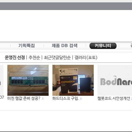
운영진 선정
|
추천순
|
최근댓글달린순
|
갤러리(포토)
 D7
미친 램값 존버 성공?
하드디스크 구입.
웹봇코드 시안성개선
3
1
2