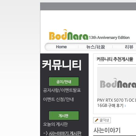
커뮤니티 추천게시물
커뮤니티
공지사항/이벤트발표
이벤트 신청/안내
PNY RTX 5070 Ti OC
16GB 구매 후기
1
오늘의 게시판
->
사는이야기 게시판