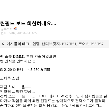
린필드 보드 희한하네요....
공부하자
조회 :
5446
, 2012/02/24 00:29
이 게시물의 태그 :
인텔
,
샌디브릿지
,
H67/H61
,
코어i5
,
P55/P57
램 슬롯 DIMM1 부터 안꼽아넣으면
램 인식을 안하네요. ;;
i3-2120 & H61 -> i5-750 & P55
교체후 소감...
체감 차이..... 음......
인코딩 ... 약간 향상....
전력 소모 .... 음... ㅡ_ㅡ IDLE 에서 10W 전후... 인데 웹서핑등을 한
다거나 작업을 하게 되면 린필드는 상대적으로 전력소모가 급격히
증가하고 샌디브릿지는 별 반응없고... 듀얼 / 쿼드 라서 그런가..;