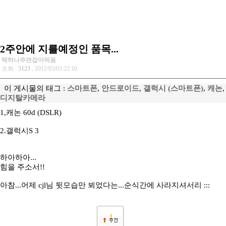
2주안에 지를예정인 품목...
떡하나주면잡아먹음
조회 :
5123
, 2012/05/03 22:10
이 게시물의 태그 :
스마트폰
,
안드로이드
,
갤럭시 (스마트폰)
,
캐논
,
디지탈카메라
1,캐논 60d (DSLR)
2.갤럭시S 3
하아하아...
힘을 주소서!!
아참...어제 cjl님 뒷모습만 뵈었다는...순식간에 사라지셔서리 :::
1