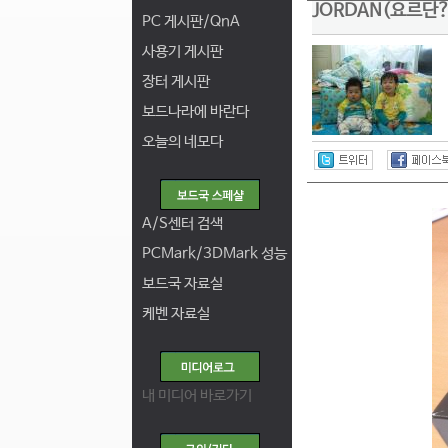
JORDAN(요르단?
PC 게시판/QnA
사용기 게시판
장터 게시판
보드나라에 바란다
오늘의 네모다
A/S센터 검색
PCMark/3DMark 성능
보드국 자료실
케벤 자료실
내 미디어 바로가기