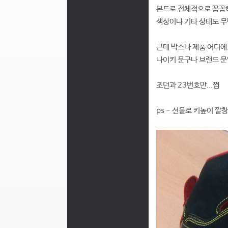
본드로 전체적으로 꼼꼼하
색상이나 기타 상태도 무
근데 박스나 제품 어디
나이키 문구나 브랜드 문
조던과 23번호만...쩝
ps - 선물로 키높이 깔