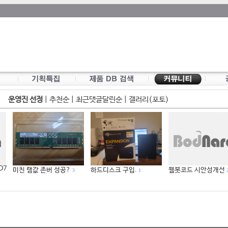
운영진 선정
|
추천순
|
최근댓글달린순
|
갤러리(포토)
 D7
미친 램값 존버 성공?
하드디스크 구입.
웹봇코드 시안성개선
3
1
2