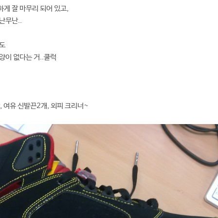
게 잘 마무리 되어 있고,
난무난..
에도
양이 없다는 거..쿨럭
창, 여유 신발끈2개, 외피 크리너~