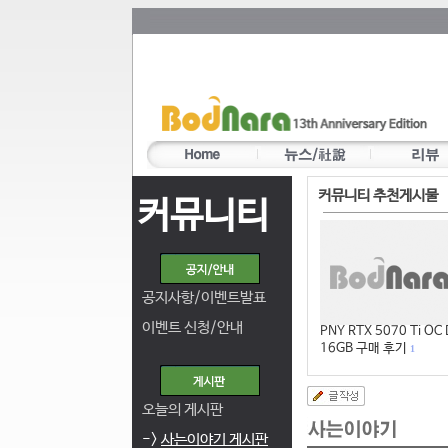
커뮤니티 추천게시물
커뮤니티
공지사항/이벤트발표
이벤트 신청/안내
PNY RTX 5070 Ti OC
16GB 구매 후기
1
오늘의 게시판
->
사는이야기 게시판