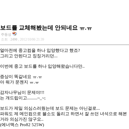
보드를 교체해봤는데 안되네요 ㅠ.ㅠ
주동성
조회 :
2490
, 2012/10/06 21:39
얼마전에 중고컴을 하나 입양했다고 했죠?
그리고 안된다고 징징거리던...
이번에 중고 보드를 하나 입양해왔습니다만..
증상이 똑같네요 ㅠ.ㅠ
아 뭐가 문젠지 ㅠ.ㅠ
감자나무님이 문제야!!!
는 개드립이고.........~_~;
보드가 제일 의심스러웠는데 보드 문제는 아닌걸로...
파워도 제 메인컴으로 블소도 돌리고 하면서 잘 쓰던 녀석으로 해본
거라 의심가진 않구요..
(에너맥스 Pro82 525W)