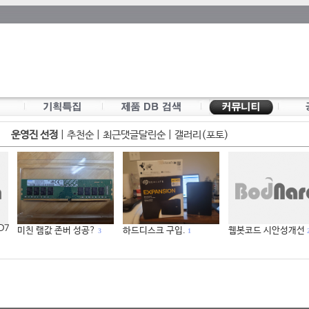
운영진 선정
|
추천순
|
최근댓글달린순
|
갤러리(포토)
 D7
미친 램값 존버 성공?
하드디스크 구입.
웹봇코드 시안성개선
3
1
2