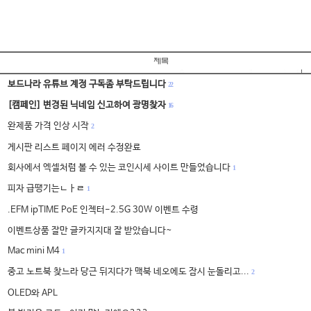
보드나라 유튜브 계정 구독좀 부탁드립니다
22
[캠페인] 변경된 닉네임 신고하여 광명찾자
16
완제품 가격 인상 시작
2
게시판 리스트 페이지 에러 수정완료
회사에서 엑셀처럼 볼 수 있는 코인시세 사이트 만들었습니다
1
피자 급땡기는ㄴㅏㄹ
1
.EFM ipTIME PoE 인젝터-2.5G 30W 이벤트 수령
이벤트상품 잘만 글카지지대 잘 받았습니다~
Mac mini M4
1
중고 노트북 찾느라 당근 뒤지다가 맥북 네오에도 잠시 눈돌리고...
2
OLED와 APL