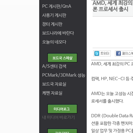
AMD, 세계 최강의
PC 게시판/QnA
론 프로세서 출시
사용기 게시판
장터 게시판
보드나라에 바란다
오늘의 네모다
AMD, 세계 최강의 PC
A/S센터 검색
PCMark/3DMark 성능
컴팩, HP, NEC-CI 
보드국 자료실
케벤 자료실
AMD는 오늘 고성능 시장
로세서를 출시했다.
DDR (Double Dat
내 미디어 바로가기
션을 포함한 각종 벤치마
일상 업무 및 가정용 P