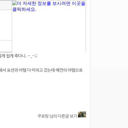
 쉽게 죽다니..-_-;;
비해서 포션과 아탬 다 마치고 갔는데 예전의 아탬으로
쿠로링 님의 다른글 보기