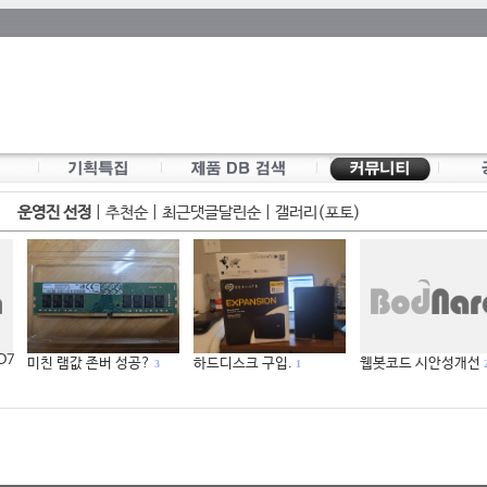
운영진 선정
|
추천순
|
최근댓글달린순
|
갤러리(포토)
 D7
미친 램값 존버 성공?
하드디스크 구입.
웹봇코드 시안성개선
3
1
2