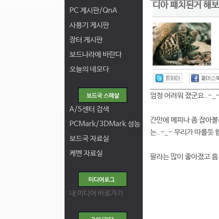
디아 패치된거 해보
PC 게시판/QnA
사용기 게시판
장터 게시판
보드나라에 바란다
오늘의 네모다
엄청 어려워 졌군요..-_-
A/S센터 검색
간만에 메피나 좀 잡아볼
PCMark/3DMark 성능
는..-_- 무리가 따를듯 
보드국 자료실
케벤 자료실
팔라는 많이 좋아졌고 흠
내 미디어 바로가기