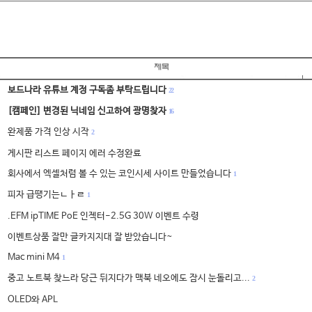
보드나라 유튜브 계정 구독좀 부탁드립니다
22
[캠페인] 변경된 닉네임 신고하여 광명찾자
16
완제품 가격 인상 시작
2
게시판 리스트 페이지 에러 수정완료
회사에서 엑셀처럼 볼 수 있는 코인시세 사이트 만들었습니다
1
피자 급땡기는ㄴㅏㄹ
1
.EFM ipTIME PoE 인젝터-2.5G 30W 이벤트 수령
이벤트상품 잘만 글카지지대 잘 받았습니다~
Mac mini M4
1
중고 노트북 찾느라 당근 뒤지다가 맥북 네오에도 잠시 눈돌리고...
2
OLED와 APL