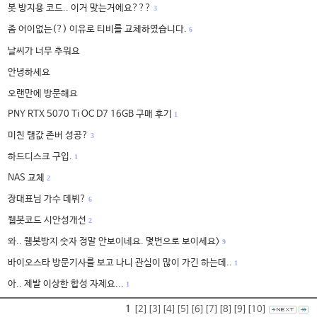
봇 방지용 코드.. 이거 맞는거에요???
3
좀 어이없는(?) 이유로 티비를 교체하였습니다.
6
날씨가 너무 추워요
안녕하세요
오랜만에 방문해요
PNY RTX 5070 Ti OC D7 16GB 구매 후기
1
미친 램값 존버 성공?
3
하드디스크 구입.
1
NAS 교체
2
장대표님 가수 데뷔?
6
웹봇코드 시안성개선
2
와.. 웹봇방지 숫자 정말 안보이네요. 몇번으로 보이세요>
9
바이오스타 방문기사를 보고 나니 관심이 많이 가긴 하는데..
1
아.. 제발 이상한 합성 자제요...
1
1
[2]
[3]
[4]
[5]
[6]
[7]
[8]
[9]
[10]