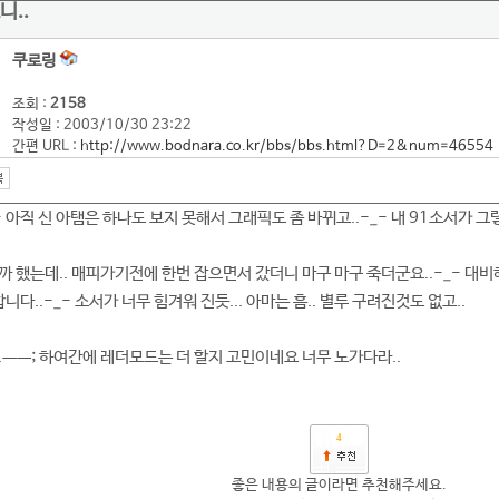
니..
쿠로링
조회 :
2158
작성일 : 2003/10/30 23:22
간편 URL :
http://www.bodnara.co.kr/bbs/bbs.html?D=2&num=46554
 아직 신 아탬은 하나도 보지 못해서 그래픽도 좀 바뀌고..-_- 내 91소서가 그렇게
까 했는데.. 매피가기전에 한번 잡으면서 갔더니 마구 마구 죽더군요..-_- 대
합니다..-_- 소서가 너무 힘겨워 진듯... 아마는 흠.. 별루 구려진것도 없고..
.ㅡㅡ; 하여간에 레더모드는 더 할지 고민이네요 너무 노가다라..
4
좋은 내용의 글이라면 추천해주세요.