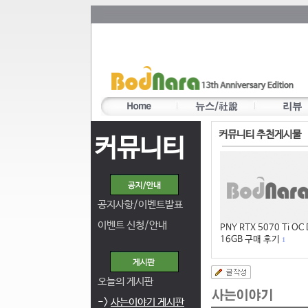
커뮤니티 추천게시물
커뮤니티
공지사항/이벤트발표
이벤트 신청/안내
PNY RTX 5070 Ti OC
16GB 구매 후기
1
오늘의 게시판
->
사는이야기 게시판