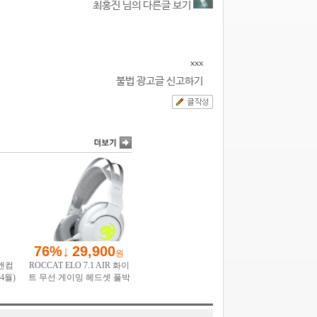
최홍진 님의 다른글 보기
xxx
불법 광고글 신고하기