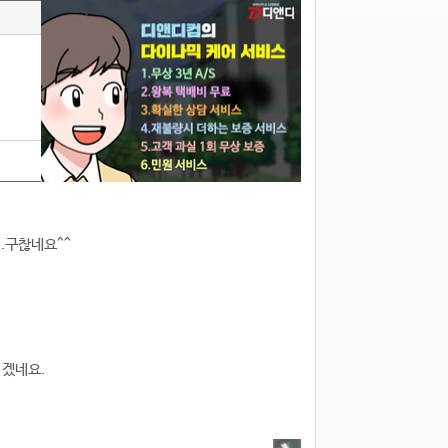
..구찮네요^^
 겠네요.