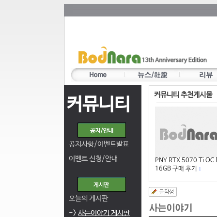
커뮤니티 추천게시물
커뮤니티
공지사항/이벤트발표
이벤트 신청/안내
PNY RTX 5070 Ti OC
16GB 구매 후기
1
오늘의 게시판
->
사는이야기 게시판