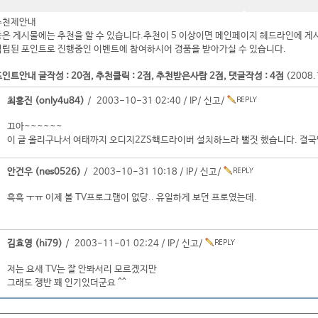
추천제안내
좋은 게시물에는 추천을 할 수 있습니다.추천이 5 이상이면 메인페이지 헤드라인에 게
적립된 포인트로 진행중인 이벤트에 참여하시어 경품을 받아가실 수 있습니다.
인트안내 글작성 : 20점, 추천클릭 : 2점, 추천받은사람 2점, 댓글작성 : 4점
(2008
최홍진 (only4u84)
/ 2003-10-31 02:40 /
IP
/
신고
/
끄아~~~~~~
이 글 올리구나서 여태까지 오디지2ZS핵드라이버 설치하느라 뻘짓 했습니다. 결국엔
안건우 (nes0526)
/ 2003-10-31 10:18 /
IP
/
신고
/
흑흑 ㅜㅠ 이제 볼 TV프로그램이 없당.. 유일하게 보던 프로였는데.
김효영 (hi79)
/ 2003-11-01 02:24 /
IP
/
신고
/
저는 요새 TV는 잘 안봐서리 모르겠지만
그래도 쟁반 꽤 인기있더군요 ^^