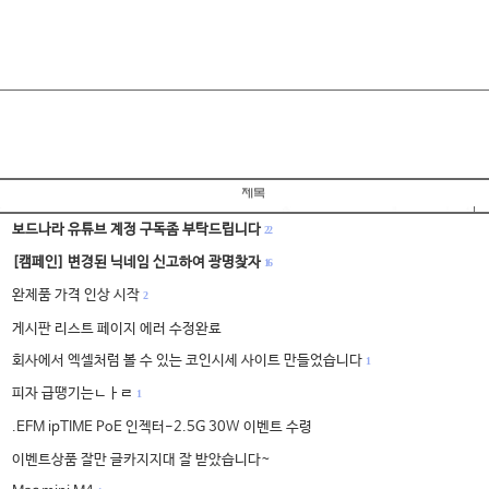
보드나라 유튜브 계정 구독좀 부탁드립니다
22
[캠페인] 변경된 닉네임 신고하여 광명찾자
16
완제품 가격 인상 시작
2
게시판 리스트 페이지 에러 수정완료
회사에서 엑셀처럼 볼 수 있는 코인시세 사이트 만들었습니다
1
피자 급땡기는ㄴㅏㄹ
1
.EFM ipTIME PoE 인젝터-2.5G 30W 이벤트 수령
이벤트상품 잘만 글카지지대 잘 받았습니다~