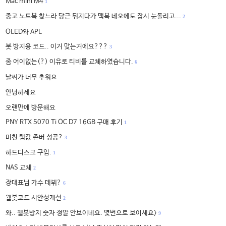
Mac mini M4
1
중고 노트북 찾느라 당근 뒤지다가 맥북 네오에도 잠시 눈돌리고...
2
OLED와 APL
봇 방지용 코드.. 이거 맞는거에요???
3
좀 어이없는(?) 이유로 티비를 교체하였습니다.
6
날씨가 너무 추워요
안녕하세요
오랜만에 방문해요
PNY RTX 5070 Ti OC D7 16GB 구매 후기
1
미친 램값 존버 성공?
3
하드디스크 구입.
1
NAS 교체
2
장대표님 가수 데뷔?
6
웹봇코드 시안성개선
2
와.. 웹봇방지 숫자 정말 안보이네요. 몇번으로 보이세요>
9