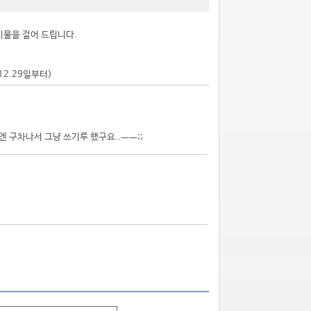
시물을 걸어 드립니다.
.12.29일부터)
 구차나서 그냥 쓰기루 했구요..ㅡㅡ;;