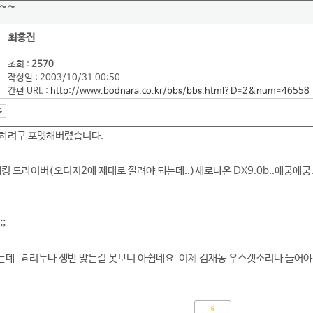
~~
최홍진
조회 :
2570
작성일 : 2003/10/31 00:50
간편 URL :
http://www.bodnara.co.kr/bbs/bbs.html?D=2&num=46558
 하려구 포멧해버렸습니다.
S 해킹 드라이버(오디지2에 제대로 깔려야 되는데..)새로나온 DX9.0b..에궁에궁
;
데..효리누나 쟁반 맞는걸 못보니 아쉽네요. 이제 김재동 우스갯소리나 들어야
6