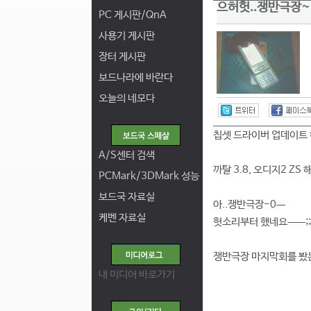
으허헛..쟁반극장~
PC 게시판/QnA
사용기 게시판
장터 게시판
보드나라에 바란다
오늘의 네모다
칩셋 드라이버 업데이트
A/S센터 검색
까탈 3.8, 오디지2 Z
PCMark/3DMark 성능
보드국 자료실
아..쟁반극장-0ㅡ
케벤 자료실
헛소리부터 했네요ㅡㅡ;;;
쟁반극장 마지막회를 봤는
내 미디어 바로가기