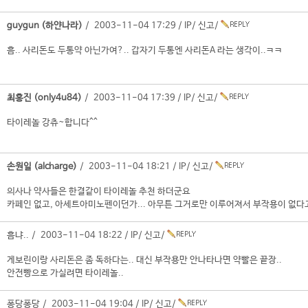
guygun (하얀나라)
/ 2003-11-04 17:29 /
IP
/
신고
/
흠.. 사리돈도 두통약 아닌가여?.. 갑자기 두통엔 사리돈A 라는 생각이..ㅋㅋ
최홍진 (only4u84)
/ 2003-11-04 17:39 /
IP
/
신고
/
타이레놀 강츄~합니다^^
손원일 (alcharge)
/ 2003-11-04 18:21 /
IP
/
신고
/
의사나 약사들은 한결같이 타이레놀 추천 하더군요
카페인 없고, 아세트아미노펜이던가... 아무튼 그거로만 이루어져서 부작용이 없다고.
흠냐.. / 2003-11-04 18:22 /
IP
/
신고
/
게보린이랑 사리돈은 좀 독하다는.. 대신 부작용만 안나타나면 약빨은 끝장..
안전빵으로 가실려면 타이레놀..
퐁당퐁당 / 2003-11-04 19:04 /
IP
/
신고
/