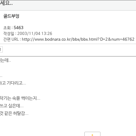
세요..
골드부엉
조회 :
5463
작성일 : 2003/11/04 13:26
간편 URL :
http://www.bodnara.co.kr/bbs/bbs.html?D=2&num=46762
는데..
.
하고 기다리고...
탁기는 속을 썩이는지...
고 싶은데...
 같은 허탈감...
8