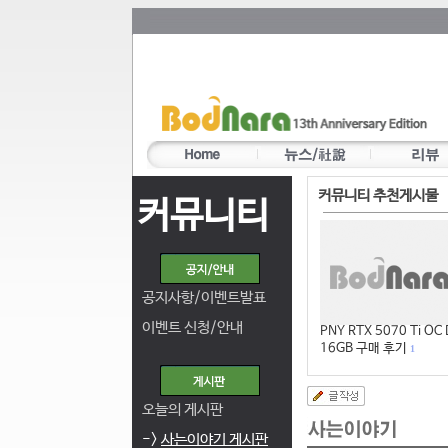
커뮤니티 추천게시물
커뮤니티
공지사항/이벤트발표
이벤트 신청/안내
PNY RTX 5070 Ti OC
16GB 구매 후기
1
오늘의 게시판
->
사는이야기 게시판