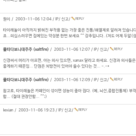
원이 / 2003-11-06 12:04 /
IP
/
신고
/
타이레놀이 아직까지 밝혀진 부작용 없는 가장 좋은 진통/해열제로 알려져 있습니다
죠...의심스러우면 집에있는 약성분 한번 보세요 ^^ 강추입니다..(저도 어제 두알(성인
물타다보니대주주 (saltfire)
/ 2003-11-06 12:07 /
IP
/
신고
/
신경써서 머리가 아프면, 아는 의사 있으면, xanax 달라고 하세요. 신경과 의사
좋게하기 때문임... 단점은 처방전이 있어야 쓸수 있다는 것... -.-*
물타다보니대주주 (saltfire)
/ 2003-11-06 12:09 /
IP
/
신고
/
참고로, 타이레놀은 카페인이 섞이면 성능이 좋아 짐다. (예, 뇌선,종합진통제) 부
합... (절대 권장안함... ^^;)
lexian / 2003-11-06 19:23 /
IP
/
신고
/