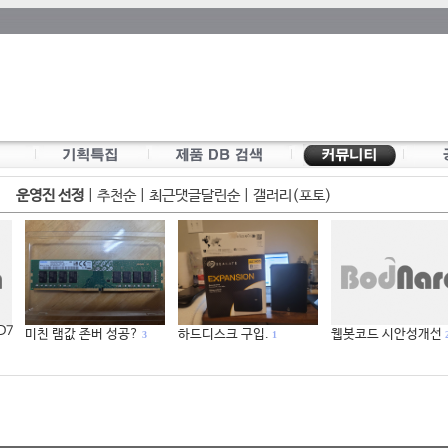
운영진 선정
|
추천순
|
최근댓글달린순
|
갤러리(포토)
 D7
미친 램값 존버 성공?
하드디스크 구입.
웹봇코드 시안성개선
3
1
2