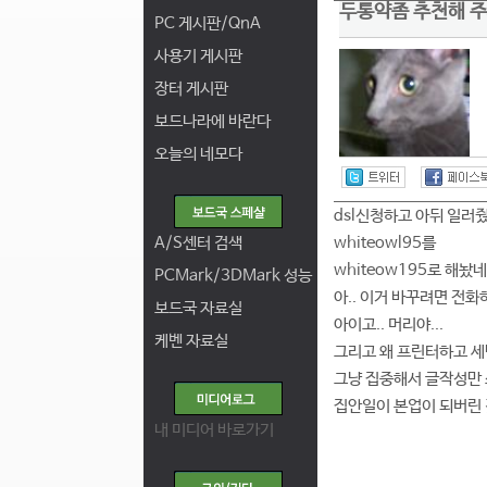
두통약좀 추천해 주
PC 게시판/QnA
사용기 게시판
장터 게시판
보드나라에 바란다
오늘의 네모다
dsl신청하고 아뒤 일러줬
A/S센터 검색
whiteowl95를
whiteow195로 해놨네.
PCMark/3DMark 성능
아.. 이거 바꾸려면 전화
보드국 자료실
아이고.. 머리야...
케벤 자료실
그리고 왜 프린터하고 세
그냥 집중해서 글작성만 쓰
집안일이 본업이 되버린 것
내 미디어 바로가기