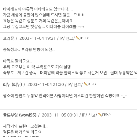
타이레놀의 야류작 이타레놀도 있습니다....
가끔 세상에 불만이 많으실때 드시면 될듯.. 므흐흐..
효능은 똑같고 성분도 거의 똑같은듯하네요
그냥 무심코보면 햇갈림... 이타레놀 타이레놀 ㅋㅋ
오리兄 / 2003-11-04 19:21 /
IP
/
신고
/
중독성과.. 부작용 만빵이 뇌신..
아직도 팔더군요..
우리 고모부는 이 약 부작용으로 거의 실명..
숙부도.. 게보린 중독.. 머리맡에 약을 한박스씩 놓고 사는거 보면.. 절대 두통약은
리누 (리누)
/ 2003-11-04 21:30 /
IP
/
신고
/
평소에 한번도 두통약 안먹어본 사람이라면 아스피린 한알이면 직빵이죠 =_=
골드부엉 (wowl95)
/ 2003-11-05 00:31 /
IP
/
신고
/
세탁기와 프린터 고쳤는데..
결론은 매가 약이더군요...