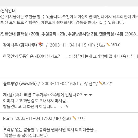
추천제안내
좋은 게시물에는 추천을 할 수 있습니다.추천이 5 이상이면 메인페이지 헤드라인에 게
적립된 포인트로 진행중인 이벤트에 참여하시어 경품을 받아가실 수 있습니다.
인트안내 글작성 : 20점, 추천클릭 : 2점, 추천받은사람 2점, 댓글작성 : 4점
(2008
감자나무 (감자나무)
/ 2003-11-04 14:15 /
IP
/
신고
/
한국인의 두통약은 게XX아닌가요? ㅡㅡ;;; 생각나는게 그거밖에 없어서 (욕 아님다
골드부엉 (wowl95)
/ 2003-11-04 16:51 /
IP
/
신고
/
게(헬)(흑)..빼면 고추가루+소주밖에 안남나요? ㅜ.ㅜ
이미지 보고 화난걸로 오해하지 마시길..
칼들었다고 다 화난거 아닙니다.. ㅡ.ㅡV
Ruri / 2003-11-04 17:02 /
IP
/
신고
/
부작용 없는 깔끔한 두통약을 원하시면 역시 타이레놀을...
(약발은 좀 떨어집니다만..)