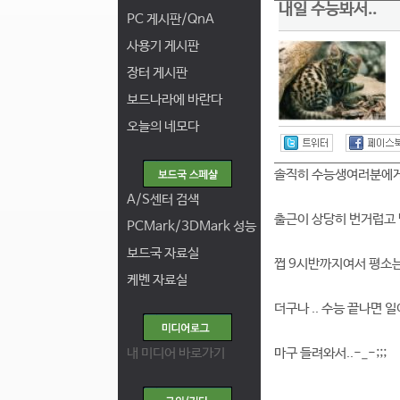
내일 수능봐서..
PC 게시판/QnA
사용기 게시판
장터 게시판
보드나라에 바란다
오늘의 네모다
솔직히 수능생여러분에게는 
A/S센터 검색
출근이 상당히 번거럽고 많
PCMark/3DMark 성능
보드국 자료실
쩝 9시반까지여서 평소는 
케벤 자료실
더구나 .. 수능 끝나면 
내 미디어 바로가기
마구 들려와서..-_-;;;