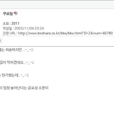
쿠로링
조회 :
2011
작성일 : 2003/11/04 23:24
간편 URL :
http://www.bodnara.co.kr/bbs/bbs.html?D=2&num=46780
죄송하지만 ..-_-;;
이 막히겠네요..-_-;;
한가했는데..-_-;;
일이 엄청 늘어난다는 공포성 소문이