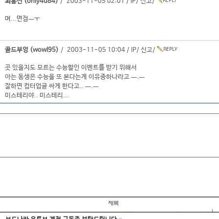
최홍진 (only4u84)
/ 2003-11-05 02:01 /
IP
/
신고
/
며...면접ㅡㅜ
골드부엉 (wowl95)
/ 2003-11-05 10:04 /
IP
/
신고
/
곳 있을지도 모르는 수능할인 이벤트를 받기 위해서
아는 동생은 수능을 또 본다는게 이유중하나라고 ㅡ.ㅡ
잘하면 컴터업글 싸게 한다고.. ㅡ.ㅡ
미스테리야.. 미스테리...