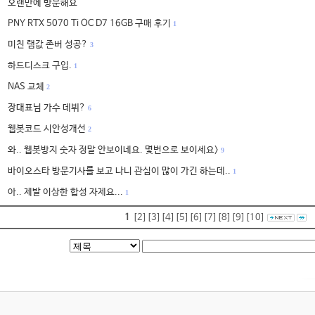
오랜만에 방문해요
PNY RTX 5070 Ti OC D7 16GB 구매 후기
1
미친 램값 존버 성공?
3
하드디스크 구입.
1
NAS 교체
2
장대표님 가수 데뷔?
6
웹봇코드 시안성개선
2
와.. 웹봇방지 숫자 정말 안보이네요. 몇번으로 보이세요>
9
바이오스타 방문기사를 보고 나니 관심이 많이 가긴 하는데..
1
아.. 제발 이상한 합성 자제요...
1
1
[2]
[3]
[4]
[5]
[6]
[7]
[8]
[9]
[10]