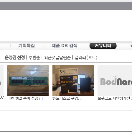
운영진 선정
|
추천순
|
최근댓글달린순
|
갤러리(포토)
 D7
미친 램값 존버 성공?
하드디스크 구입.
웹봇코드 시안성개선
3
1
2