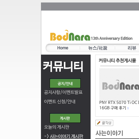
커뮤니티 추천게시물
커뮤니티
공지사항/이벤트발표
이벤트 신청/안내
PNY RTX 5070 Ti OC
16GB 구매 후기
1
오늘의 게시판
->
사는이야기 게시판