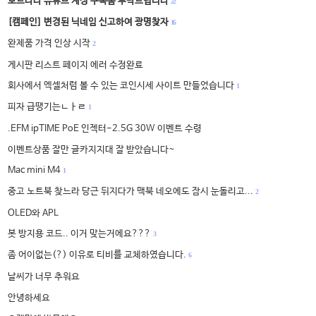
보드나라 유튜브 계정 구독좀 부탁드립니다
22
[캠페인] 변경된 닉네임 신고하여 광명찾자
16
완제품 가격 인상 시작
2
게시판 리스트 페이지 에러 수정완료
회사에서 엑셀처럼 볼 수 있는 코인시세 사이트 만들었습니다
1
피자 급땡기는ㄴㅏㄹ
1
.EFM ipTIME PoE 인젝터-2.5G 30W 이벤트 수령
이벤트상품 잘만 글카지지대 잘 받았습니다~
Mac mini M4
1
중고 노트북 찾느라 당근 뒤지다가 맥북 네오에도 잠시 눈돌리고...
2
OLED와 APL
봇 방지용 코드.. 이거 맞는거에요???
3
좀 어이없는(?) 이유로 티비를 교체하였습니다.
6
날씨가 너무 추워요
안녕하세요