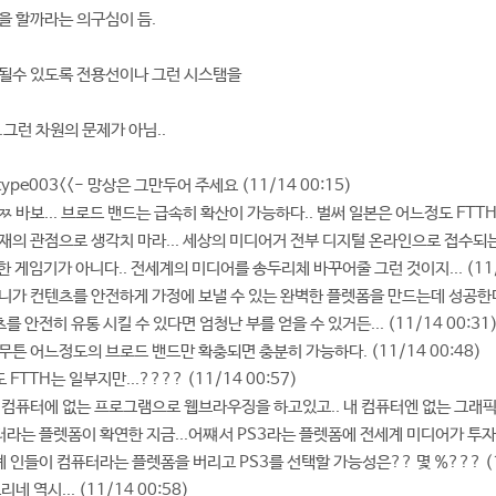
을 할까라는 의구심이 듬.
 될수 있도록 전용선이나 그런 시스탬을
그런 차원의 문제가 아님..
ewtype003<<- 망상은 그만두어 주세요 (11/14 00:15)
- ㅉㅉ 바보... 브로드 밴드는 급속히 확산이 가능하다.. 벌써 일본은 어느정도 FTTH가
 - 현재의 관점으로 생각치 마라... 세상의 미디어거 전부 디지털 온라인으로 접
순한 게임기가 아니다.. 전세계의 미디어를 송두리체 바꾸어줄 그런 것이지... (11/1
 - 소니가 컨텐츠를 안전하게 가정에 보낼 수 있는 완벽한 플렛폼을 만드는데 성공
를 안전히 유통 시킬 수 있다면 엄청난 부를 얻을 수 있거든... (11/14 00:31
- 아무튼 어느정도의 브로드 밴드만 확충되면 충분히 가능하다. (11/14 00:48)
도 FTTH는 일부지만...???? (11/14 00:57)
 지금 내컴퓨터에 없는 프로그램으로 웹브라우징을 하고있고.. 내 컴퓨터엔 없는 그래픽
 컴퓨터라는 플렛폼이 확연한 지금...어쨰서 PS3라는 플렛폼에 전세계 미디어가 투자를
전세계 인들이 컴퓨터라는 플렛폼을 버리고 PS3를 선택할 가능성은?? 몇 %??? (11
느리네 역시... (11/14 00:58)