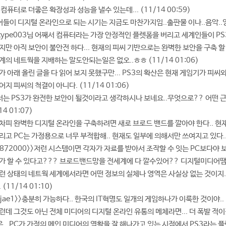
말여 컴퓨터로 더좋은 확장성과 성능을 낼수 있는데... (11/14 00:59)
미디어들이 디지털 온라인으로 되는 시기는 지금도 마찬가지임..출판물 이나..음악..영상
newtype003님 어째서 컴퓨터라는 가장 안정적인 플렛폼을 버리고 세계인들이 PS3
 하지만 아직 보안이 불안전 하다... 현재의 피씨 기반으로는 완벽한 보안을 구축 할 수 없
가 세계의 네트웍을 지배하는 말도안되는일은 없오..ㅎㅎ (11/14 01:06)
- 내가 아래 올린 글을 다 읽어 보지 못했구만... PS3의 확산은 현재 게임기가 피
지 피씨의 척결이 아니다. (11/14 01:06)
 님께서는 PS3가 완전한 보안이 될것이라고 생각하시나 보네요..무엇으로?? 어떤
4 01:07)
- 어차피 완벽한 디지털 온라인을 구축하려면 새로 브로드 밴드를 깔아야 한다.. 현재 
- 그리고 PC는 가정용으로 너무 부적합해.. 현재도 일부에 의해서만 쓰여지고 있다.. 
- uj872000>>저런 시스템이면 각자가 자료를 받아서 조작할 수 잇는 PC보다야 보
 소니가 할 수 있다고??? 브로드밴드망을 전세계에 다 깔수있어?? 디지털미디어땜시??
 - 저런 상태의 네트웍 세계에서라면 어떤 정보의 실체나 영역은 사실상 없는 것이지
11/14 01:10)
 jujae1>>충분히 가능하다.. 한국의 IT혁명도 일개의 게임하나가 이룩한 것이야.. (
- 그런데 그것도 아닌 전체 미디어의 디지털 온라인 유통의 메체라면... 더 폭발 적이겠
 제말은...PC가 가정의 메인 미디어의 역활을 잘 해나가고 있는 시점에서 PS3라