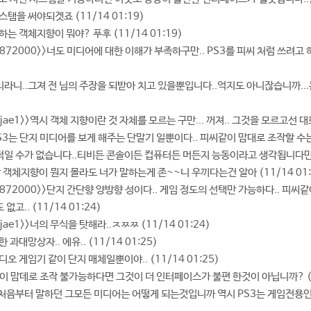
탬을 써야되겟죠 (11/14 01:19)
 말하는 객체지향이 뭐야? 푸후 (11/14 01:19)
 - uj872000>>너도 미디어에 대한 이해가 부족하구만.. PS3를 피씨 처럼 쓰
 꼬투리라니..그져 전 님의 주장을 되받아 치고 있을뿐입니다..억지도 아니잖습니까.
 jujae1>>역시 객체 지향이란 것 자체를 모르는 구만... 꺼져.. 그것을 모르고선 대화가
- PS3는 단지 미디어를 보게 해주는 단말기 일뿐이다.. 피씨같이 맘대로 조작할 수는 없다
수동적일 수가 없습니다..티비든 콘솔이든 컵퓨터든 머든지 능동이라고 생각됩니다만.. 
; 응 난 객체지향이 뭔지 몰라도 너가 말하는게 존~~니 우끼다는건 알아 (11/14 01:
- uj872000>>단지 간단향 양방향 성이다.. 게임 정도의 선택만 가능하다.. 
없고.. (11/14 01:24)
jujae1>>너의 무식을 탓해라..ㅈㅉㅉ (11/14 01:24)
쌍한 과대망상자.. 에유.. (11/14 01:25)
 비디오 게임기 같이 단지 매체일뿐이야.. (11/14 01:25)
PC같이 맘데로 조작 불가능하다면 그것이 더 인터페이스가 불편 한것이 아닙니까? (1
 님이 처음부터 말하던 그모든 미디어는 어떻게 되는것입니까 역시 PS3는 게임전용