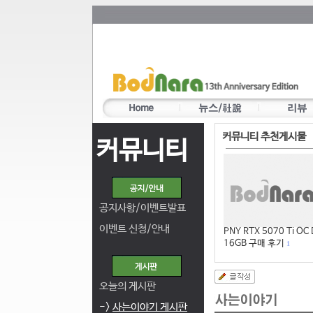
커뮤니티 추천게시물
커뮤니티
공지사항/이벤트발표
이벤트 신청/안내
PNY RTX 5070 Ti OC
16GB 구매 후기
1
오늘의 게시판
->
사는이야기 게시판