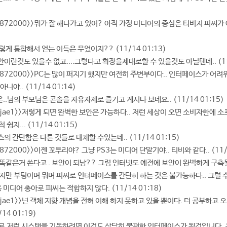
- uj872000>>뭐가 잘 해나가고 있어? 아직 가정 미디어의 중심은 티비지 피씨가
데 저렇게 통합해서 얻는 이득은 무었이지?? (11/14 01:13)
한보안이란것도 있을수 없고....그렇다고 확장을제대로할 수 있을것도 아닐텐데.. (11/
 - uj872000>>PC는 많이 퍼지기 했지만 여전히 주변부이다.. 인터페이스가 어
아니야.. (11/14 01:14)
그말은..님의 부모님은 콘솔을 자유자제로 즐기고 계시나 보네요.. (11/14 01:15)
 - jujae1>>저렇게 되면 완벽한 보안은 가능하다.. 저런 세상이 오면 소비자한
쉽지... (11/14 01:15)
페이스의 간단함은 다른 것들로 대체할 수있는데.. (11/14 01:15)
 uj872000>>이젠 꼬투리야? 그냥 PS3는 미디어 단말기야.. 티비와 같다.. (11/
웨어 똑같은거 쓴다고 . 보안이 되남?? 그럼 인터넷도 예전에 보안이 완벽하게 구축될수
 - 하지만 부팅이며 뭐며 피씨로 인터페이스를 간단히 하는 것은 불가능하다.. 그럴
 미디어 총아로 피씨는 적합하지 않다. (11/14 01:18)
 jujae1>>넌 객체 지향 개념을 전혀 이해 하지 못하고 있을 뿐이다. 더 공부하고 오도록
1/14 01:19)
 PS3 로 저런 시스탬을 기동하려면 이것도 상당히 불편한 인터페이스가 될것입니