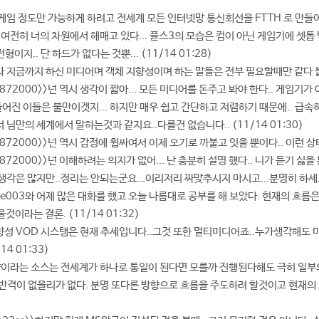
고작 게임 정도만 가능하게 하려고 전세계 모든 인터넷망 통신회선을 FTTH 로 만들어 
- 넌 여전히 너의 차원에서 해매고 있다... 플스3의 모습은 컴이 아닌 게임기에 셋
형이지.. 단 하드가 없다는 것뿐... (11/14 01:28)
 님꼐사 지금까지 하신 미디어며 객체 지향성이며 하는 말들은 전부 필요할때만 같다 붙
- uj872000>>넌 역시 생각이 짧아... 모든 미디어를 돈주고 봐야 한다.. 게임
어진 이들은 불만이겟지... 하지만 매우 쉽고 간단하고 저렴하기 때문에.. 급속히 가
님께서 님만의 세계에서 말하는것과 같지요..다를건 없습니다.. (11/14 01:30)
 uj872000>>넌 역시 감정에 휩싸여서 이제 오기로 까불고 잇을 뿐이다.. 이런 상태론
 uj872000>>넌 이해하려는 의지가 없어... 난 충분히 설명 했다.. 니가 듣기 싫을 뿐
님은 생각은 많지만..정리는 안되는군요...이리저리 짜맞추시지 마시고...분명히 하세요 
ewtype003와 어제 많은 대화를 했고 오늘 나름대로 공부를 해 보았다. 현재의 
이라는 결론. (11/14 01:32)
 양방향성 VOD 시스탬은 현재 추세입니다..그것 또한 멀티미디어죠..누가생각해
4 01:33)
객체지향이라는 소스는 전세계가 하나로 통일이 된다면 모를까 진행된다해도 극히 일
 반격이 없을리가 없다. 분명 또다른 방향으로 흐름을 주도하려 할것이고 현재