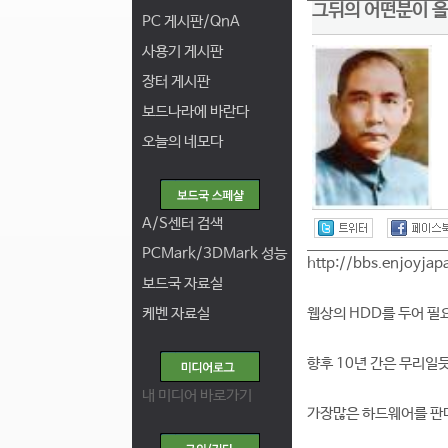
그뒤의 어떤분이 
PC 게시판/QnA
사용기 게시판
장터 게시판
보드나라에 바란다
오늘의 네모다
A/S센터 검색
PCMark/3DMark 성능
http://bbs.enjoyj
보드국 자료실
케벤 자료실
웹상의 HDD를 두어 필
향후 10년 간은 무리일
내 미디어 바로가기
가장많은 하드웨어를 판매