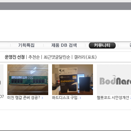
운영진 선정
|
추천순
|
최근댓글달린순
|
갤러리(포토)
 D7
미친 램값 존버 성공?
하드디스크 구입.
웹봇코드 시안성개선
3
1
2